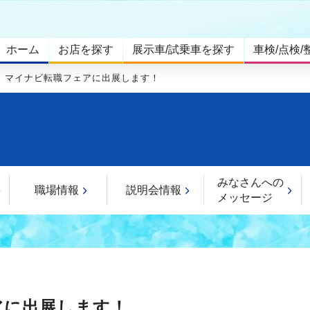
ホーム
お店を探す
展示車/試乗車を探す
車検/点検/
】マイナビ転職フェアに出展します！
みなさんへの
職場情報
説明会情報
メッセージ
アに出展します！