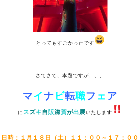
とってもすごかったです
さてさて、本題ですが、、、
マ
イ
ナ
ビ
転
職
フ
ェ
ア
ス
ズ
キ
自
販
滋
賀
が
出
展
に
いたします
日時：１月１８日（土）１１：００～１７：００