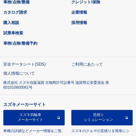
車検/点検/整備
クレジット/保険
カタログ請求
企業情報
購入相談
採用情報
試乗車検索
車検/点検/整備予約
安全データシート(SDS)
ご利用にあたって
個人情報について
株式会社 スズキ自販滋賀 古物商許可証番号 滋賀県公安委員会 第
601010800061号
スズキメーカーサイト
スズキ四輪車
見積り
メーカーサイト
シミュレーション
車種の詳細などメーカー情報をご覧
スズキのクルマの見積りを簡単にシ