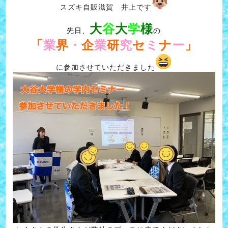
スズキ自販滋賀 井上です
大
谷
大
学
様
先日、
の
「
業
界
・
企
業
研
究
セ
ミ
ナ
ー
」
に参加させていただきました