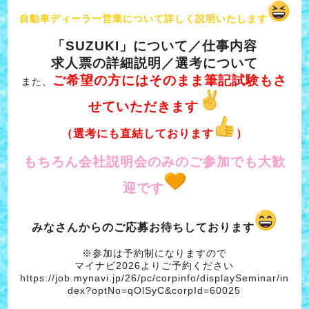
自動車ディーラー営業について詳しく説明いたします
「SUZUKI」について／仕事内容
求人票の詳細説明／選考について
ご希望の方にはそのまま筆記試験もさ
また、
せていただきます
（選考にも直結しております
）
もちろん会社説明会のみのご参加でも
大歓
迎です
みなさんからのご応募お待ちしております
※参加は予約制になりますので
マイナビ2026よりご予約ください
https://job.mynavi.jp/26/pc/corpinfo/displaySeminar/in
dex?optNo=qOlSyC&corpId=60025