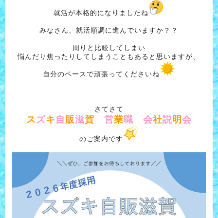
就活が本格的になりましたね
みなさん、就活順調に進んでいますか？？
周りと比較してしまい
悩んだり焦ったりしてしまうこともあると思いますが、
自分のペースで頑張ってくださいね
さてさて
ス
ズ
キ
自
販
滋
賀
営
業
職
会
社
説
明
会
のご案内です