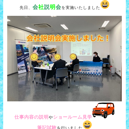
会
社
説
明
会
先日、
を実施いたしました
仕事内容の説明
ショールーム見学
や
筆記試験
を行いました