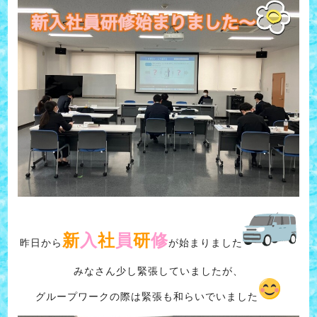
新
入
社
員
研
修
昨日から
が始まりました
みなさん少し緊張していましたが、
グループワークの際は緊張も和らいでいました