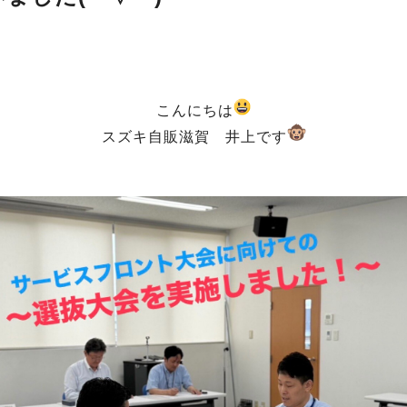
こんにちは
スズキ自販滋賀 井上です