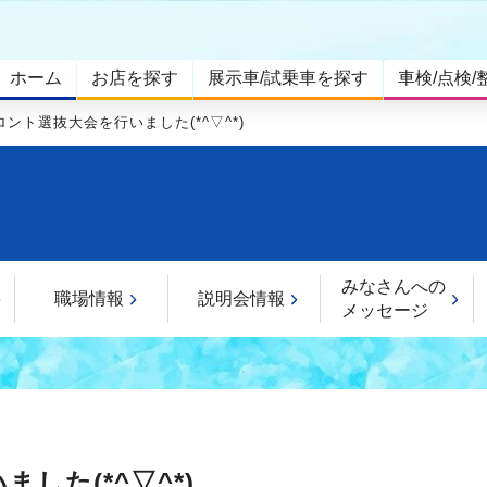
ホーム
お店を探す
展示車/試乗車を探す
車検/点検/
ント選抜大会を行いました(*^▽^*)
みなさんへの
職場情報
説明会情報
メッセージ
した(*^▽^*)