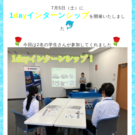
7月5日（土）に
1
d
a
y
イ
ン
タ
ー
ン
シ
ッ
プ
を開催いたしまし
た
今回は2名の学生さんが参加してくれました