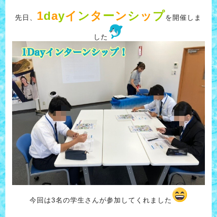
1
d
a
y
イ
ン
タ
ー
ン
シ
ッ
プ
先日、
を開催しま
した
今回は3名の学生さんが参加してくれました