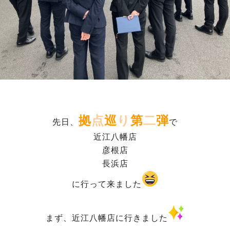
拠
点
巡
り
第
二
弾
先日、
で
近江八幡店
彦根店
長浜店
に行って来ました
まず、近江八幡店に行きました