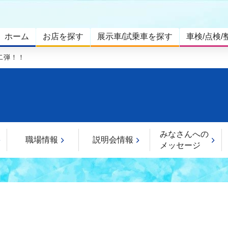
ホーム
お店を探す
展示車/試乗車を探す
車検/点検/
二弾！！
みなさんへの
職場情報
説明会情報
メッセージ