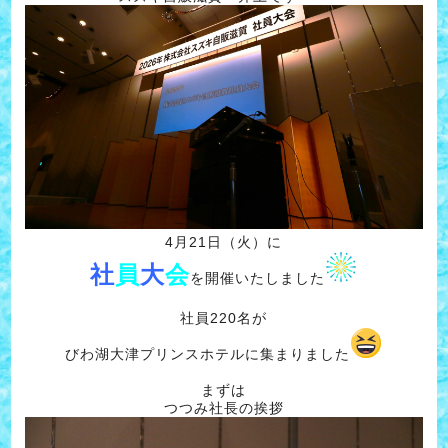
4月21日（火）に
社
員
大
会
を開催いたしました
社員220名が
びわ湖大津プリンスホテルに集まりました
まずは
つつみ社長の挨拶