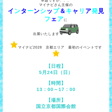
本題ですが、、、
マイナビさん主催の
イ
ン
タ
ー
ン
シ
ッ
プ
＆
キ
ャ
リ
ア
発
見
フ
ェ
ア
に
出展いたします
マイナビ2028 京都エリア 最初のイベントです
【日程】
5月24日（日）
【時間】
13：00～17：00
【場所】
国立京都国際会館