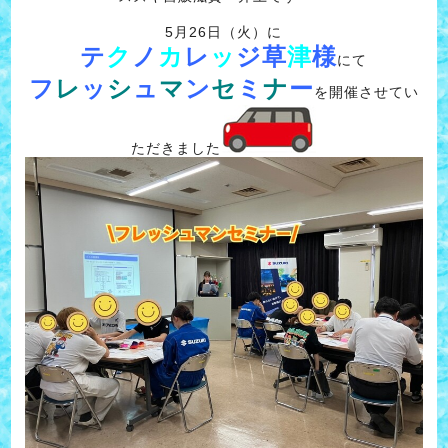
5月26日（火）に
テ
ク
ノ
カ
レ
ッ
ジ草
津
様
にて
フ
レ
ッ
シ
ュ
マ
ン
セ
ミ
ナ
ー
を開催させてい
ただきました