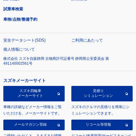
試乗車検索
車検/点検/整備予約
安全データシート(SDS)
ご利用にあたって
個人情報について
株式会社 スズキ自販静岡 古物商許可証番号 静岡県公安委員会 第
491140002561号
スズキメーカーサイト
スズキ四輪車
見積り
メーカーサイト
シミュレーション
車種の詳細などメーカー情報をご覧
スズキのクルマの見積りを簡単にシ
いただける、メーカーサイトです。
ミュレーションできます。
メールマガジン登録
リコール等情報
ご登録いただくと、さまざまな情報
リコール/改善対策/サービスキャンペ