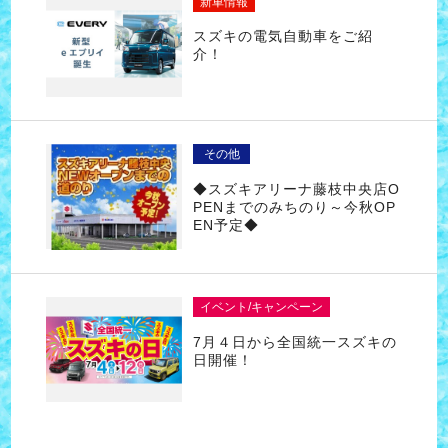
新車情報
スズキの電気自動車をご紹
介！
その他
◆スズキアリーナ藤枝中央店O
PENまでのみちのり～今秋OP
EN予定◆
イベント/キャンペーン
7月４日から全国統一スズキの
日開催！