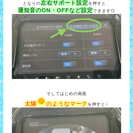
左右サポート設定
となりの
を押すと、
通知音のON・OFFなど設定
できます◎
そしてはじめの画面
太陽
のようなマーク
を押すと☟