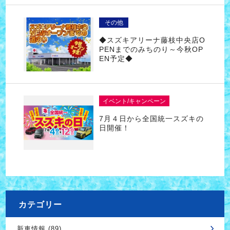
その他
◆スズキアリーナ藤枝中央店O
PENまでのみちのり～今秋OP
EN予定◆
イベント/キャンペーン
7月４日から全国統一スズキの
日開催！
カテゴリー
新車情報 (89)