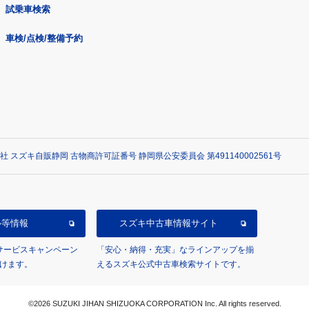
試乗車検索
車検/点検/整備予約
社 スズキ自販静岡 古物商許可証番号 静岡県公安委員会 第491140002561号
ル等情報
スズキ中古車情報サイト
/サービスキャンペーン
「安心・納得・充実」なラインアップを揃
けます。
えるスズキ公式中古車検索サイトです。
©2026 SUZUKI JIHAN SHIZUOKA CORPORATION Inc. All rights reserved.