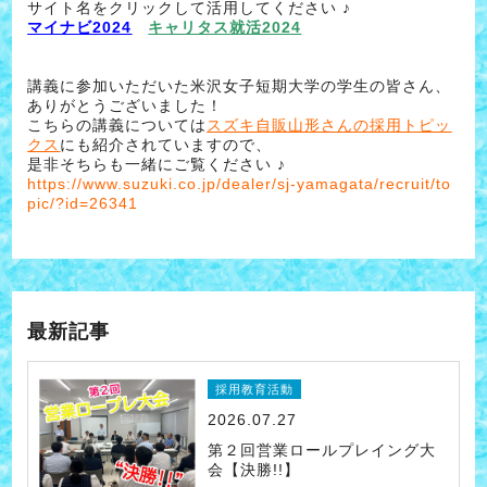
サイト名をクリックして活用してください ♪
マイナビ2024
キャリタス就活2024
講義に参加いただいた米沢女子短期大学の学生の皆さん、
ありがとうございました！
こちらの講義については
スズキ自販山形さんの採用トピッ
クス
にも紹介されていますので、
是非そちらも一緒にご覧ください ♪
https://www.suzuki.co.jp/dealer/sj-yamagata/recruit/to
pic/?id=26341
最新記事
採用教育活動
2026.07.27
第２回営業ロールプレイング大
会【決勝!!】