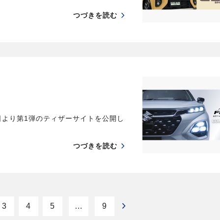
つづきを読む
日より第1弾のティザーサイトを公開し
つづきを読む
3
4
5
…
9