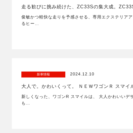
走る歓びに挑み続けた、ZC33Sの集大成。ZC33S Fin
俊敏かつ軽快な走りを予感させる、専用エクステリアア
るヒー…
2024.12.10
新車情報
大人で。かわいくって。 ＮＥＷワゴンＲ スマイ
新しくなった、ワゴンR スマイルは、 大人かわいいデ
も…