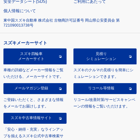
安全データシート(SDS)
ご利用にあたって
個人情報について
東中国スズキ自動車 株式会社 古物商許可証番号 岡山県公安委員会 第
721090013738号
スズキメーカーサイト
スズキ四輪車
見積り
メーカーサイト
シミュレーション
車種の詳細などメーカー情報をご覧
スズキのクルマの見積りを簡単にシ
いただける、メーカーサイトです。
ミュレーションできます。
メールマガジン登録
リコール等情報
ご登録いただくと、さまざまな情報
リコール/改善対策/サービスキャンペ
をメールでお届けします。
ーンの情報をご覧いただけます。
スズキ中古車情報サイト
「安心・納得・充実」なラインアッ
プを揃えるスズキ公式中古車検索サ