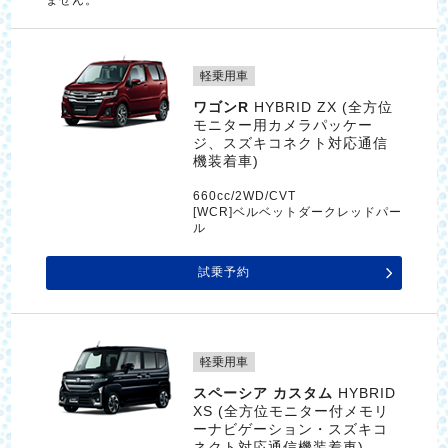
軽乗用車
ワゴンR
HYBRID ZX (全方位
モニター用カメラパッケー
ジ、スズキコネクト対応通信
機装着車)
660cc/2WD/CVT
[WCR]ベルベットダークレッドパー
ル
試乗予約
軽乗用車
スペーシア カスタム
HYBRID
XS (全方位モニター付メモリ
ーナビゲーション・スズキコ
ネクト対応通信機装着車)