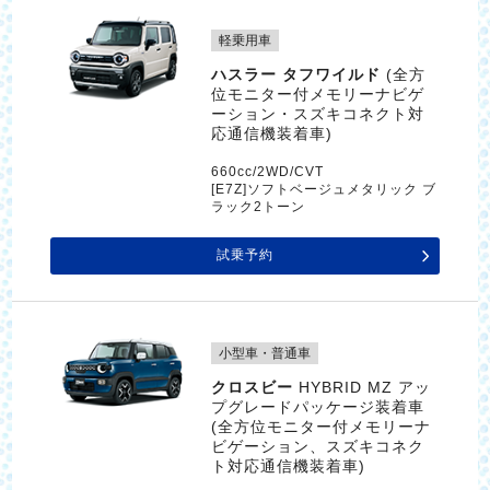
軽乗用車
ハスラー タフワイルド
(全方
位モニター付メモリーナビゲ
ーション・スズキコネクト対
応通信機装着車)
660cc/2WD/CVT
[E7Z]ソフトベージュメタリック ブ
ラック2トーン
試乗予約
小型車・普通車
クロスビー
HYBRID MZ アッ
プグレードパッケージ装着車
(全方位モニター付メモリーナ
ビゲーション、スズキコネク
ト対応通信機装着車)