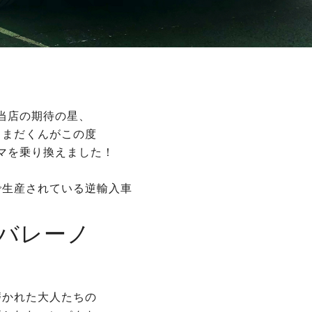
当店の期待の星、
しまだくんがこの度
マを乗り換えました！
で生産されている逆輸入車
バレーノ
磨かれた大人たちの