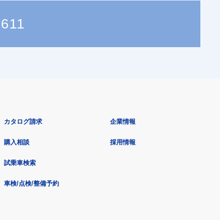
3611
カタログ請求
企業情報
購入相談
採用情報
試乗車検索
車検/点検/整備予約