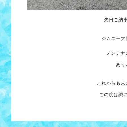
先日ご納
ジムニー大
メンテナ
あり
これからも末
この度は誠