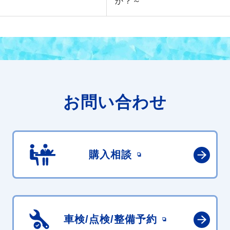
か？～
お問い合わせ
購入相談
車検/点検/
整備予約