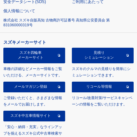
安全データシート(SDS)
ご利用にあたって
個人情報について
株式会社 スズキ自販高知 古物商許可証番号 高知県公安委員会 第
831060000319号
スズキメーカーサイト
スズキ四輪車
見積り
メーカーサイト
シミュレーション
車種の詳細などメーカー情報をご覧
スズキのクルマの見積りを簡単にシ
いただける、メーカーサイトです。
ミュレーションできます。
メールマガジン登録
リコール等情報
ご登録いただくと、さまざまな情報
リコール/改善対策/サービスキャンペ
をメールでお届けします。
ーンの情報をご覧いただけます。
スズキ中古車情報サイト
「安心・納得・充実」なラインアッ
プを揃えるスズキ公式中古車検索サ