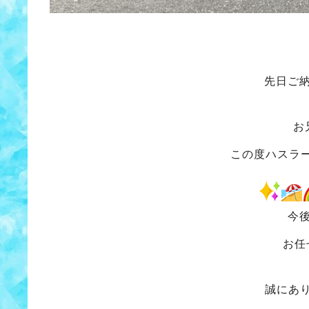
先日ご
お
この度ハスラ
今
お任
誠にあ