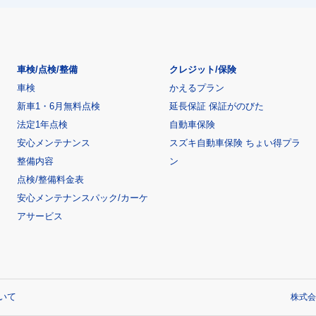
車検/点検/整備
クレジット/保険
車検
かえるプラン
新車1・6月無料点検
延長保証 保証がのびた
法定1年点検
自動車保険
安心メンテナンス
スズキ自動車保険 ちょい得プラ
整備内容
ン
点検/整備料金表
安心メンテナンスパック/カーケ
アサービス
いて
株式会