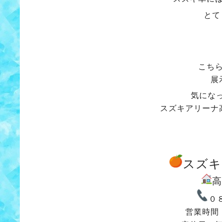
とて
こち
展
気にな
スズキアリーナ
スズキ
高
０
営業時間