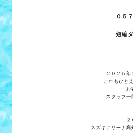
０５
短縮
２０２５年
これもひと
お
スタッフ一
２
スズキアリーナ高