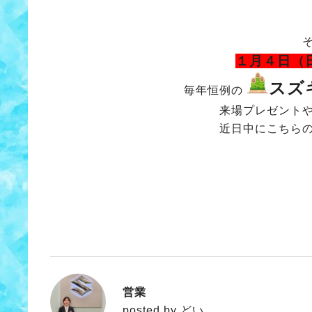
１月４日（
スズ
毎年恒例の
来場プレゼント
近日中にこちら
営業
どい
posted by どい