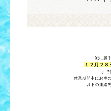
誠に勝
１２月２８
まで
休業期間中にお車
以下の連絡