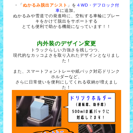
・「
ぬかるみ脱出アシスト
」を
４WD・デフロック付
車
に追加。
ぬかるみや雪道での発進時に、空転する車輪にブレー
キをかけて脱出をサポートする
とても便利で助かる機能になっています！！
内外装のデザイン変更
トラックらしい力強さを残しつつ、
現代的なカッコよさを取り入れたデザインとなりまし
た！
また、スマートフォントレーや紙パック対応ドリンク
ホルダーなど、
さらに日常使いを便利にしてくれる収納が増えまし
た！