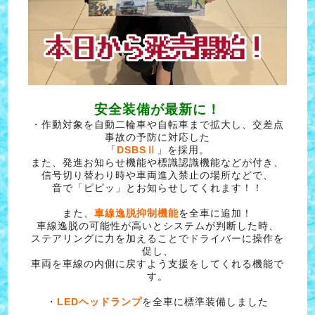
安全装備が最新に！
・作動対象を自動二輪車や自転車まで拡大し、交差点
事故の予防に対応した
「
DSBSⅡ
」を採用。
また、発進お知らせ機能や標識認識機能などが付き、
信号切り替わり時や車両進入禁止の場所などで、
音で「ピピッ」とお知らせしてくれます！！
また、
車線逸脱抑制機能
を全車に追加！
車線逸脱の可能性が高いとシステムが判断した時、
ステアリングに力を加えることでドライバーに操作を
促し、
車両を車線の内側に戻すよう支援をしてくれる機能で
す。
・
LEDヘッドランプ
を全車に標準装備しました