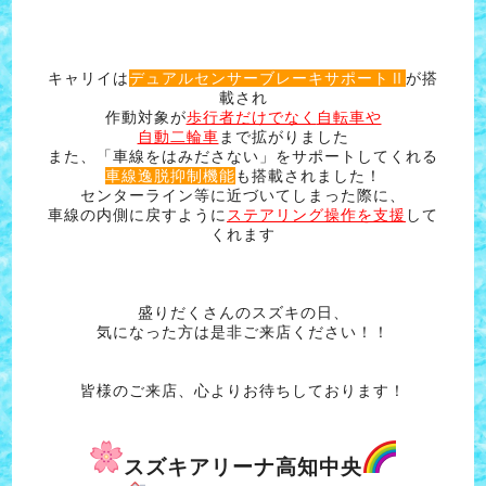
キャリイは
デュアルセンサーブレーキサポートⅡ
が搭
載され
作動対象が
歩行者だけでなく
自転車や
自動二輪車
まで拡がりました
また、「車線をはみださない」をサポートしてくれる
車線逸脱抑制機能
も搭載されました！
センターライン等に近づいてしまった際に、
車線の内側に戻すように
ステアリング操作を支援
して
くれます
盛りだくさんのスズキの日、
気になった方は是非ご来店ください！！
皆様のご来店、心よりお待ちしております！
スズキアリーナ高知中央