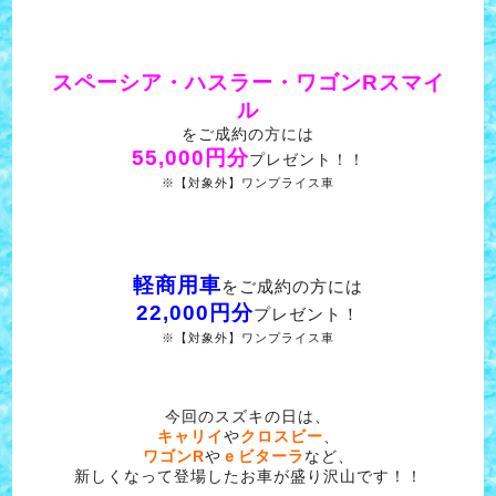
スペーシア・ハスラー・ワゴンRスマイ
ル
をご成約の方には
55,000円分
プレゼント！！
※【対象外】ワンプライス車
軽商用車
をご成約の方には
22,000円分
プレゼント！
※【対象外】ワンプライス車
今回のスズキの日は、
キャリイ
や
クロスビー
、
ワゴンR
や
ｅビターラ
など、
新しくなって登場したお車が盛り沢山です！！