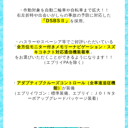
・作動対象を自動二輪車や自転車まで拡大！！
右左折時や出会いがしらの事故の予防に対応した
「DSBSⅡ」
を採用。
・ハスラーやスペーシア等でご好評いただいている
「
全方位モニター付きメモリーナビゲーション・スズ
キコネクト対応通信機装着車
」
をお選びいただくことができるようになります！！
（エブリイPAを除く）
・
アダプティブクルーズコントロール（全車速追従機
能）
が装備
（エブリイワゴン：標準装備、エブリイ：ＪＯＩＮタ
ーボアップグレードパッケージ装着）