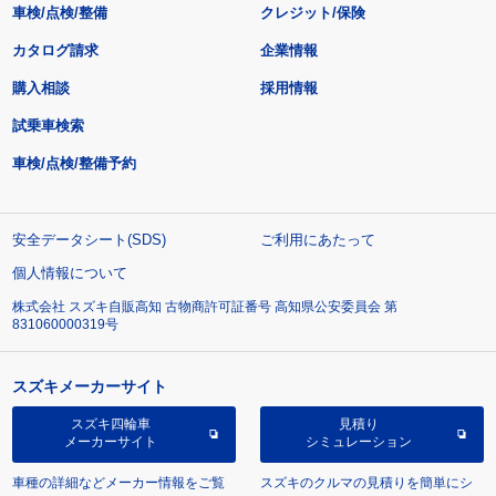
車検/点検/整備
クレジット/保険
カタログ請求
企業情報
購入相談
採用情報
試乗車検索
車検/点検/整備予約
安全データシート(SDS)
ご利用にあたって
個人情報について
株式会社 スズキ自販高知 古物商許可証番号 高知県公安委員会 第
831060000319号
スズキメーカーサイト
スズキ四輪車
見積り
メーカーサイト
シミュレーション
車種の詳細などメーカー情報をご覧
スズキのクルマの見積りを簡単にシ