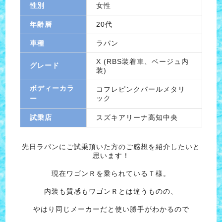
性別
女性
年齢層
20代
車種
ラパン
X (RBS装着車、ベージュ内
グレード
装)
ボディーカラ
コフレピンクパールメタリ
ック
ー
試乗店
スズキアリーナ高知中央
先日ラパンにご試乗頂いた方のご感想を紹介したいと
思います！
現在ワゴンＲを乗られているＴ様。
内装も質感もワゴンＲとは違うものの、
やはり同じメーカーだと使い勝手がわかるので