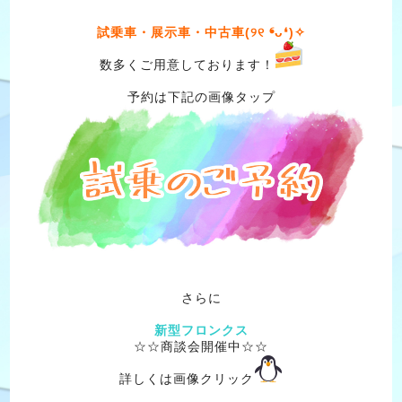
試乗車・展示車・中古車(୨୧ ❛ᴗ❛)✧
数多くご用意しております！
予約は下記の画像タップ
さらに
新型フロンクス
☆☆商談会開催中☆☆
詳しくは画像クリック