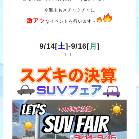
今週末もメチャクチャに
激アツ
なイベントを行います～
9/14[
土
]-9/16[
月
]
↓↓↓↓