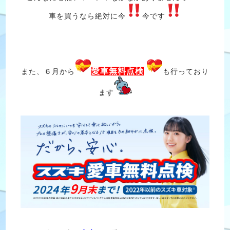
車を買うなら絶対に今
今です
愛車無料点検
また、６月から
も行っており
ます