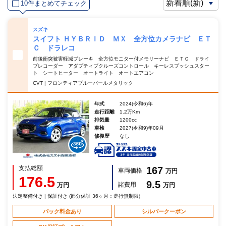
10件まとめてチェック
スズキ
スイフト ＨＹＢＲＩＤ ＭＸ 全方位カメラナビ ＥＴ
Ｃ ドラレコ
前後衝突被害軽減ブレーキ 全方位モニター付メモリーナビ ＥＴＣ ドライ
ブレコーダー アダプティブクルーズコントロール キーレスプッシュスター
ト シートヒーター オートライト オートエアコン
CVT | フロンティアブルーパールメタリック
年式
2024(令和6)年
走行距離
1.2万Km
排気量
1200cc
車検
2027(令和9)年09月
修復歴
なし
支払総額
167
車両価格
万円
176.5
9.5
諸費用
万円
万円
法定整備付き | 保証付き (部分保証 36ヶ月：走行無制限)
パック料金あり
シルバークーポン