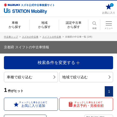
スズキ公式中古車検索サイト
0
お気に入り
車種
地域
認定中古車
から探す
から探す
から探す
検索
メニュー
中古車トップ
スズキの中古車
スイフトの中古車
京都府の中古車一覧 (1件)
京都府 スイフトの中古車情報
検索条件を変更する
車種で絞り込む
地域で絞り込む
1
件
がヒット
1
チェックした車をまとめて
チェックした車をまとめて
お気に入り追加
来店予約・見積依頼