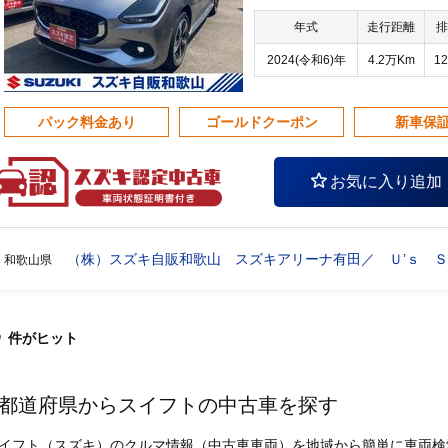
年式
走行距離
排
2024(令和6)年
4.2万Km
12
パック料金あり
ゴールドクーポン
新車保
お気に入り追加
（株）スズキ自販和歌山 スズキアリーナ有田／ Ｕ’ｓ 
和歌山県
3
件
がヒット
都道府県からスイフトの中古車を探す
イフト（スズキ）のクルマ情報（中古車車両）を地域から簡単に車両検