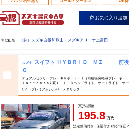
パック料金あり
ゴールドクーポン
OK
お気に入り追加
（株）スズキ自販和歌山 スズキアリーナ上富田
和歌山県
スイフト ＨＹＢＲＩＤ ＭＺ 前後
スズキ
Ｃ
デュアルセンサーブレーキサポートＩＩ（前後衝突軽減ブレーキ） 
ｌｕｅｔｏｏｔｈ対応） ＬＥＤヘッドライト オートライト オー
CVT | プレミアムシルバーメタリック
支払総額
195.8
万円
法定整備付き | 保証付き (部分保証 20