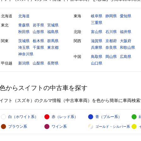
北海道
北海道
東海
岐阜県
静岡県
愛知県
三重県
東北
青森県
岩手県
宮城県
秋田県
山形県
福島県
北陸
富山県
石川県
福井県
関東
茨城県
栃木県
群馬県
関西
滋賀県
京都府
大阪府
埼玉県
千葉県
東京都
兵庫県
奈良県
和歌山県
神奈川県
中国
鳥取県
岡山県
広島県
甲信越
新潟県
山梨県
長野県
山口県
色からスイフトの中古車を探す
イフト（スズキ）のクルマ情報（中古車車両）を色から簡単に車両検索
白（ホワイト系）
赤（レッド系）
青（ブルー系）
ブラウン系
ワイン系
ゴールド・シルバー系