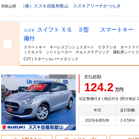
（株）スズキ自販和歌山 スズキアリーナかつらぎ
和歌山県
スイフト ＸＧ ３型 スマートキー 
スズキ
備付
スマートキー キーレスプッシュスタート ＣＤラジオ オートライ
ックカメラ シートヒーター チルトステアリング 運転席シートリ
CVT | スターシルバーメタリック
支払総額
124.2
万円
法定整備付き | 保証付き (部分保証
年式
走行距離
2023(令和5)年
2.4万Km