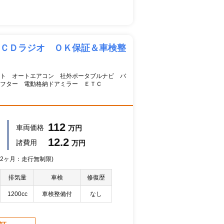
ＣＤラジオ ＯＫ保証＆車検整
ト オートエアコン 社外ポータブルナビ バ
フター 電動格納ドアミラー ＥＴＣ
112
車両価格
万円
12.2
諸費用
万円
 12ヶ月：走行無制限)
排気量
車検
修復歴
1200cc
車検整備付
なし