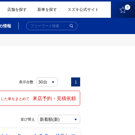
0
店舗を探す
新車を探す
スズキ公式サイト
め情報
表示台数
1
来店予約・見積依頼
クした車をまとめて
並び替え