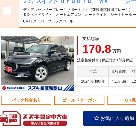
スイフト ＨＹＢＲＩＤ ＭＸ シー
スズキ
デュアルセンサーブレーキサポートＩＩ（前後衝突軽減ブレーキ） 
ＥＤヘッドライト オートエアコン オートライト シートヒーター
CVT | スーパーブラックパール
支払総額
170.8
万円
法定整備付き | 保証付き (部分保証
年式
走行距離
排
2024(令和6)年
4.1万Km
12
パック料金あり
ゴールドクーポン
OK
お気に入り追加