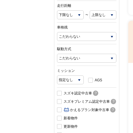
走行距離
~
車検残
駆動方式
ミッション
AGS
スズキ認定中古車
?
スズキプレミアム認定中古車
?
かえるプラン対象中古車
?
新着物件
更新物件