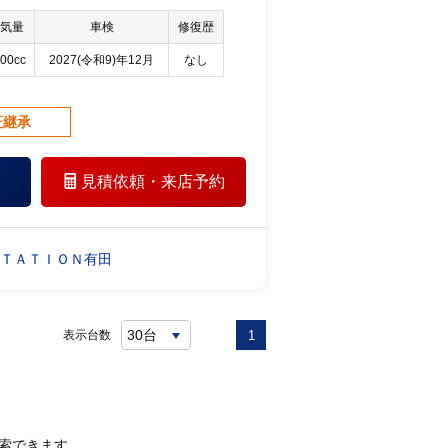
気量
車検
修復歴
00cc
2027(令和9)年12月
なし
証継承
見積依頼・
来店予約
ＳＴＡＴＩＯＮ有田
表示台数
1
索できます。