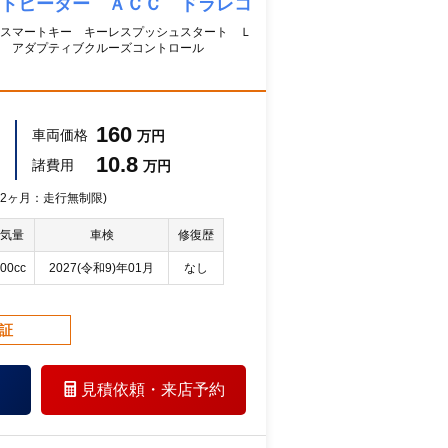
トヒーター ＡＣＣ ドラレコ
スマートキー キーレスプッシュスタート Ｌ
 アダプティブクルーズコントロール
160
車両価格
万円
10.8
諸費用
万円
 12ヶ月：走行無制限)
気量
車検
修復歴
00cc
2027(令和9)年01月
なし
保証
見積依頼・
来店予約