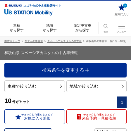
スズキ公式中古車検索サイト
0
お気に入り
車種
地域
認定中古車
から探す
から探す
から探す
検索
メニュー
中古車トップ
スズキの中古車
スペーシアカスタムの中古車
和歌山県の中古車一覧(1件〜10件)
和歌山県 スペーシアカスタムの中古車情報
検索条件を変更する
車種で絞り込む
地域で絞り込む
10
件
がヒット
1
チェックした車をまとめて
チェックした車をまとめて
お気に入り追加
来店予約・見積依頼