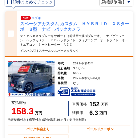
10件まとめてチェック
スズキ
NEW
スペーシアカスタム カスタム ＨＹＢＲＩＤ ＸＳター
ボ ３型 ナビ バックカメラ
デュアルカメラブレーキサポート（前後衝突軽減ブレーキ） ナビゲーショ
ン バックカメラ ＬＥＤヘッドライト フォグランプ オートライト オー
トエアコン シートヒーター ＡＣＣ
インパネAT | スチールシルバーメタリック
年式
2022(令和4)年
走行距離
3.3万Km
排気量
660cc
車検
2027(令和9)年04月
修復歴
なし
支払総額
152
車両価格
万円
158.3
6.3
諸費用
万円
万円
法定整備付き | 保証付き (部分保証 36ヶ月：走行無制限)
パック料金あり
ゴールドクーポン