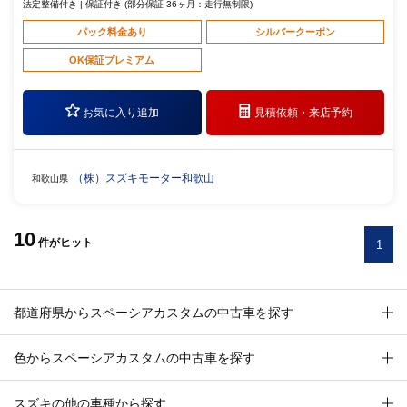
法定整備付き | 保証付き (部分保証 36ヶ月：走行無制限)
パック料金あり
シルバークーポン
OK保証プレミアム
お気に入り追加
見積依頼・
来店予約
（株）スズキモーター和歌山
和歌山県
10
件
がヒット
1
都道府県からスペーシアカスタムの中古車を探す
色からスペーシアカスタムの中古車を探す
スズキの他の車種から探す