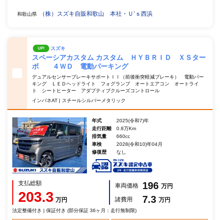
（株）スズキ自販和歌山 本社・Ｕ’ｓ西浜
和歌山県
スズキ
UP!
スペーシアカスタム カスタム ＨＹＢＲＩＤ ＸＳター
ボ ４ＷＤ 電動パーキング
デュアルセンサーブレーキサポートＩＩ（前後衝突軽減ブレーキ） 電動パー
キング ＬＥＤヘッドライト フォグランプ オートエアコン オートライ
ト シートヒーター アダプティブクルーズコントロール
インパネAT | スチールシルバーメタリック
年式
2025(令和7)年
走行距離
0.8万Km
排気量
660cc
車検
2028(令和10)年04月
修復歴
なし
支払総額
196
車両価格
万円
203.3
7.3
諸費用
万円
万円
法定整備付き | 保証付き (部分保証 36ヶ月：走行無制限)