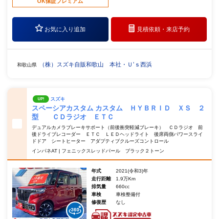
OK保証プレミアム
お気に入り追加
見積依頼・
来店予約
（株）スズキ自販和歌山 本社・Ｕ’ｓ西浜
和歌山県
スズキ
UP!
スペーシアカスタム カスタム ＨＹＢＲＩＤ ＸＳ ２
型 ＣＤラジオ ＥＴＣ
デュアルカメラブレーキサポート（前後衝突軽減ブレーキ） ＣＤラジオ 前
後ドライブレコーダー ＥＴＣ ＬＥＤヘッドライト 後席両側パワースライ
ドドア シートヒーター アダプティブクルーズコントロール
インパネAT | フェニックスレッドパール ブラック２トーン
年式
2021(令和3)年
走行距離
1.9万Km
排気量
660cc
車検
車検整備付
修復歴
なし