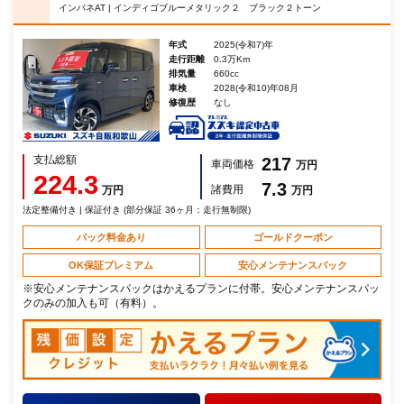
インパネAT | インディゴブルーメタリック２ ブラック２トーン
年式
2025(令和7)年
走行距離
0.3万Km
排気量
660cc
車検
2028(令和10)年08月
修復歴
なし
支払総額
217
車両価格
万円
224.3
7.3
諸費用
万円
万円
法定整備付き | 保証付き (部分保証 36ヶ月：走行無制限)
パック料金あり
ゴールドクーポン
OK保証プレミアム
安心メンテナンスパック
※安心メンテナンスパックはかえるプランに付帯。安心メンテナンスパッ
クのみの加入も可（有料）。