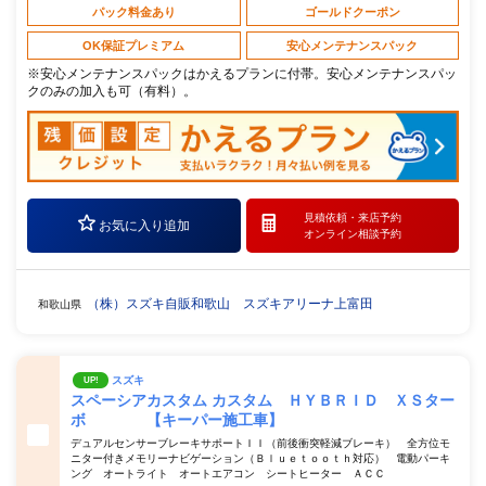
パック料金あり
ゴールドクーポン
OK保証プレミアム
安心メンテナンスパック
※安心メンテナンスパックはかえるプランに付帯。安心メンテナンスパッ
クのみの加入も可（有料）。
見積依頼・
来店予約
お気に入り追加
オンライン相談予約
（株）スズキ自販和歌山 スズキアリーナ上富田
和歌山県
スズキ
UP!
スペーシアカスタム カスタム ＨＹＢＲＩＤ ＸＳター
ボ 【キーパー施工車】
デュアルセンサーブレーキサポートＩＩ（前後衝突軽減ブレーキ） 全方位モ
ニター付きメモリーナビゲーション（Ｂｌｕｅｔｏｏｔｈ対応） 電動パーキ
ング オートライト オートエアコン シートヒーター ＡＣＣ