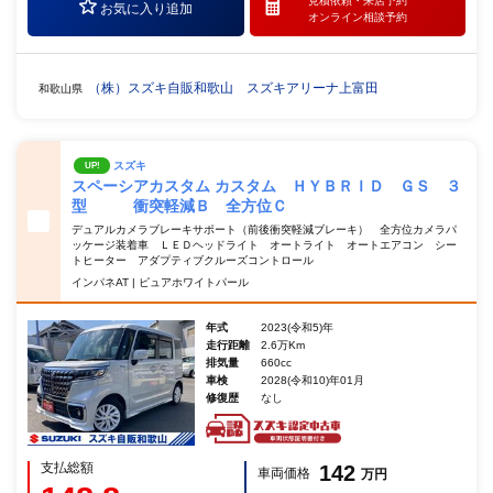
見積依頼・
来店予約
お気に入り追加
オンライン相談予約
（株）スズキ自販和歌山 スズキアリーナ上富田
和歌山県
スズキ
UP!
スペーシアカスタム カスタム ＨＹＢＲＩＤ ＧＳ ３
型 衝突軽減Ｂ 全方位Ｃ
デュアルカメラブレーキサポート（前後衝突軽減ブレーキ） 全方位カメラパ
ッケージ装着車 ＬＥＤヘッドライト オートライト オートエアコン シー
トヒーター アダプティブクルーズコントロール
インパネAT | ピュアホワイトパール
年式
2023(令和5)年
走行距離
2.6万Km
排気量
660cc
車検
2028(令和10)年01月
修復歴
なし
支払総額
142
車両価格
万円