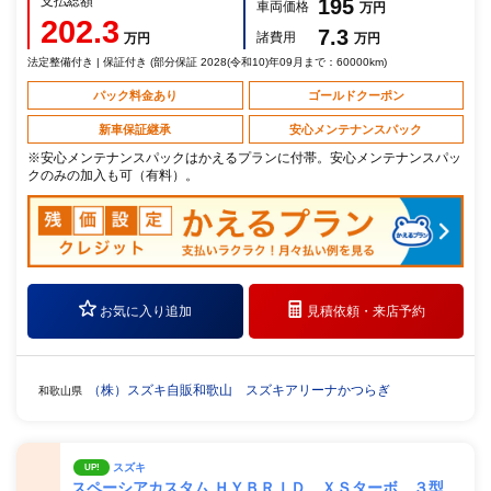
支払総額
195
車両価格
万円
202.3
7.3
諸費用
万円
万円
法定整備付き | 保証付き (部分保証 2028(令和10)年09月まで：60000km)
パック料金あり
ゴールドクーポン
新車保証継承
安心メンテナンスパック
※安心メンテナンスパックはかえるプランに付帯。安心メンテナンスパッ
クのみの加入も可（有料）。
お気に入り追加
見積依頼・
来店予約
（株）スズキ自販和歌山 スズキアリーナかつらぎ
和歌山県
スズキ
UP!
スペーシアカスタム ＨＹＢＲＩＤ ＸＳターボ ３型