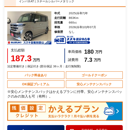
インパネAT | スチールシルバーメタリック
年式
2025(令和7)年
走行距離
863Km
排気量
660cc
車検
2028(令和10)年07月
修復歴
なし
支払総額
180
車両価格
万円
187.3
7.3
諸費用
万円
万円
法定整備付き | 保証付き (部分保証 36ヶ月：走行無制限)
パック料金あり
ゴールドクーポン
OK保証プレミアム
安心メンテナンスパック
※安心メンテナンスパックはかえるプランに付帯。安心メンテナンスパッ
クのみの加入も可（有料）。