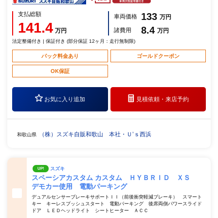
支払総額
133
車両価格
万円
141.4
8.4
諸費用
万円
万円
法定整備付き | 保証付き (部分保証 12ヶ月：走行無制限)
パック料金あり
ゴールドクーポン
OK保証
お気に入り追加
見積依頼・
来店予約
（株）スズキ自販和歌山 本社・Ｕ’ｓ西浜
和歌山県
スズキ
UP!
スペーシアカスタム カスタム ＨＹＢＲＩＤ ＸＳ
デモカー使用 電動パーキング
デュアルセンサーブレーキサポートＩＩ（前後衝突軽減ブレーキ） スマート
キー キーレスプッシュスタート 電動パーキング 後席両側パワースライド
ドア ＬＥＤヘッドライト シートヒーター ＡＣＣ