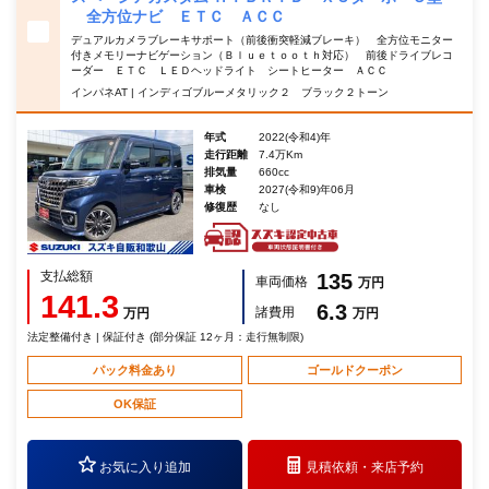
全方位ナビ ＥＴＣ ＡＣＣ
デュアルカメラブレーキサポート（前後衝突軽減ブレーキ） 全方位モニター
付きメモリーナビゲーション（Ｂｌｕｅｔｏｏｔｈ対応） 前後ドライブレコ
ーダー ＥＴＣ ＬＥＤヘッドライト シートヒーター ＡＣＣ
インパネAT | インディゴブルーメタリック２ ブラック２トーン
年式
2022(令和4)年
走行距離
7.4万Km
排気量
660cc
車検
2027(令和9)年06月
修復歴
なし
支払総額
135
車両価格
万円
141.3
6.3
諸費用
万円
万円
法定整備付き | 保証付き (部分保証 12ヶ月：走行無制限)
パック料金あり
ゴールドクーポン
OK保証
お気に入り追加
見積依頼・
来店予約