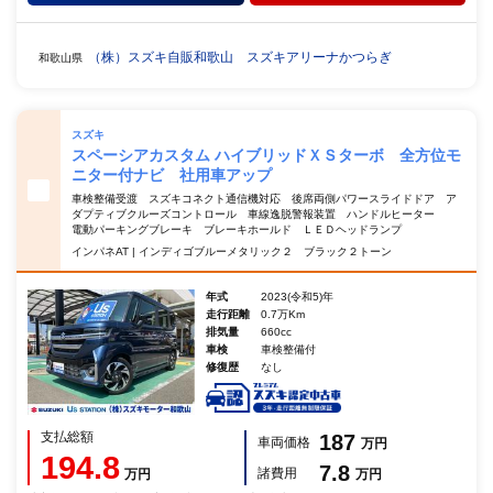
（株）スズキ自販和歌山 スズキアリーナかつらぎ
和歌山県
スズキ
スペーシアカスタム ハイブリッドＸＳターボ 全方位モ
ニター付ナビ 社用車アップ
車検整備受渡 スズキコネクト通信機対応 後席両側パワースライドドア ア
ダプティブクルーズコントロール 車線逸脱警報装置 ハンドルヒーター
電動パーキングブレーキ ブレーキホールド ＬＥＤヘッドランプ
インパネAT | インディゴブルーメタリック２ ブラック２トーン
年式
2023(令和5)年
走行距離
0.7万Km
排気量
660cc
車検
車検整備付
修復歴
なし
支払総額
187
車両価格
万円
194.8
7.8
諸費用
万円
万円