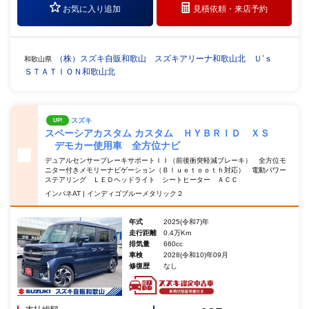
お気に入り追加
見積依頼・
来店予約
（株）スズキ自販和歌山 スズキアリーナ和歌山北 Ｕ’ｓ
和歌山県
ＳＴＡＴＩＯＮ和歌山北
スズキ
UP!
スペーシアカスタム カスタム ＨＹＢＲＩＤ ＸＳ
デモカー使用車 全方位ナビ
デュアルセンサーブレーキサポートＩＩ（前後衝突軽減ブレーキ） 全方位モ
ニター付きメモリーナビゲーション（Ｂｌｕｅｔｏｏｔｈ対応） 電動パワー
ステアリング ＬＥＤヘッドライト シートヒーター ＡＣＣ
インパネAT | インディゴブルーメタリック２
年式
2025(令和7)年
走行距離
0.4万Km
排気量
660cc
車検
2028(令和10)年09月
修復歴
なし