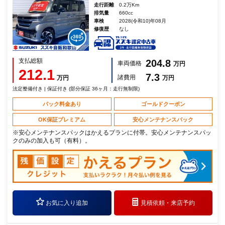
走行距離
0.2万Km
排気量
660cc
車検
2028(令和10)年08月
修復歴
なし
支払総額
204.8
車両価格
万円
212.1
7.3
諸費用
万円
万円
法定整備付き | 保証付き (部分保証 36ヶ月：走行無制限)
パック料金あり
ゴールドクーポン
OK保証プレミアム
安心メンテナンスパック
※安心メンテナンスパックはかえるプランに付帯。安心メンテナンスパッ
クのみの加入も可（有料）。
お気に入り追加
見積依頼・
来店予約