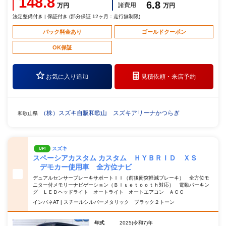
148.8
6.8
諸費用
万円
万円
法定整備付き | 保証付き (部分保証 12ヶ月：走行無制限)
パック料金あり
ゴールドクーポン
OK保証
お気に入り追加
見積依頼・
来店予約
（株）スズキ自販和歌山 スズキアリーナかつらぎ
和歌山県
スズキ
UP!
スペーシアカスタム カスタム ＨＹＢＲＩＤ ＸＳ
デモカー使用車 全方位ナビ
デュアルセンサーブレーキサポートＩＩ（前後衝突軽減ブレーキ） 全方位モ
ニター付メモリーナビゲーション（Ｂｌｕｅｔｏｏｔｈ対応） 電動パーキン
グ ＬＥＤヘッドライト オートライト オートエアコン ＡＣＣ
インパネAT | スチールシルバーメタリック ブラック２トーン
年式
2025(令和7)年