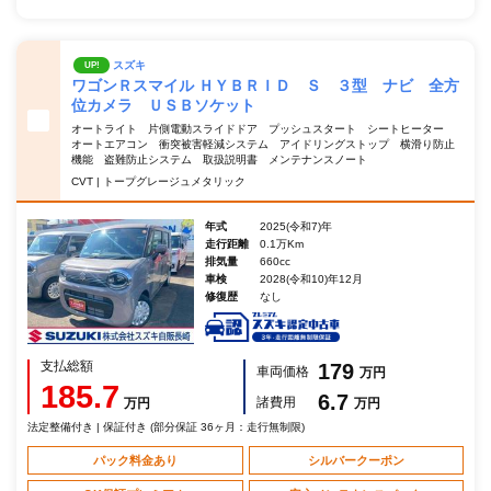
スズキ
UP!
ワゴンＲスマイル ＨＹＢＲＩＤ Ｓ ３型 ナビ 全方
位カメラ ＵＳＢソケット
オートライト 片側電動スライドドア プッシュスタート シートヒーター
オートエアコン 衝突被害軽減システム アイドリングストップ 横滑り防止
機能 盗難防止システム 取扱説明書 メンテナンスノート
CVT | トープグレージュメタリック
年式
2025(令和7)年
走行距離
0.1万Km
排気量
660cc
車検
2028(令和10)年12月
修復歴
なし
支払総額
179
車両価格
万円
185.7
6.7
諸費用
万円
万円
法定整備付き | 保証付き (部分保証 36ヶ月：走行無制限)
パック料金あり
シルバークーポン