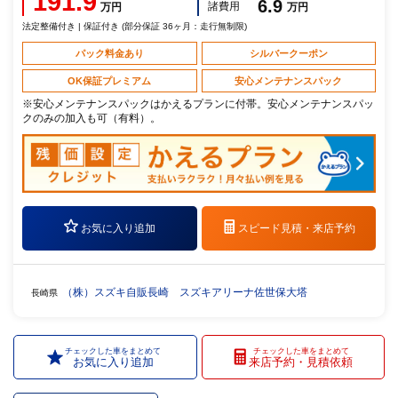
191.9
6.9
諸費用
万円
万円
法定整備付き | 保証付き (部分保証 36ヶ月：走行無制限)
パック料金あり
シルバークーポン
OK保証プレミアム
安心メンテナンスパック
※安心メンテナンスパックはかえるプランに付帯。安心メンテナンスパッ
クのみの加入も可（有料）。
お気に入り追加
スピード見積・
来店予約
（株）スズキ自販長崎 スズキアリーナ佐世保大塔
長崎県
チェックした車をまとめて
チェックした車をまとめて
お気に入り追加
来店予約・見積依頼