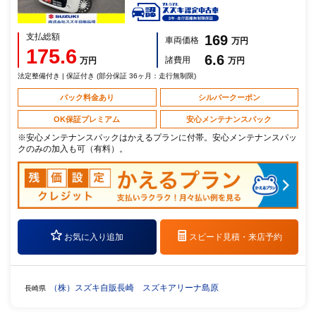
支払総額
169
車両価格
万円
175.6
6.6
諸費用
万円
万円
法定整備付き | 保証付き (部分保証 36ヶ月：走行無制限)
パック料金あり
シルバークーポン
OK保証プレミアム
安心メンテナンスパック
※安心メンテナンスパックはかえるプランに付帯。安心メンテナンスパッ
クのみの加入も可（有料）。
お気に入り追加
スピード見積・
来店予約
（株）スズキ自販長崎 スズキアリーナ島原
長崎県