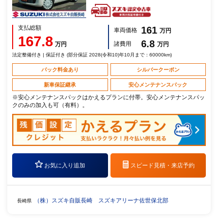
支払総額
161
車両価格
万円
167.8
6.8
諸費用
万円
万円
法定整備付き | 保証付き (部分保証 2028(令和10)年10月まで：60000km)
パック料金あり
シルバークーポン
新車保証継承
安心メンテナンスパック
※安心メンテナンスパックはかえるプランに付帯。安心メンテナンスパッ
クのみの加入も可（有料）。
お気に入り追加
スピード見積・
来店予約
（株）スズキ自販長崎 スズキアリーナ佐世保北部
長崎県