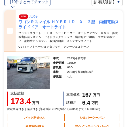
10件まとめてチェック
スズキ
NEW
ワゴンＲスマイル ＨＹＢＲＩＤ Ｘ ３型 両側電動ス
ライドドア オートライト
プッシュスタート ＬＥＤ シートヒーター オートエアコン ＵＳＢ 衝突
被害軽減システム アイドリングストップ 横滑り防止機能 衝突安全ボデ
ィ 盗難防止システム 取扱説明書 メンテナンスノート
CVT | ソフトベージュメタリック グレージュ２トーン
年式
2025(令和7)年
走行距離
115Km
排気量
660cc
車検
2028(令和10)年05月
修復歴
なし
支払総額
167
車両価格
万円
173.4
6.4
諸費用
万円
万円
法定整備付き | 保証付き (部分保証 2028(令和10)年05月まで：60000km)
パック料金あり
シルバークーポン
新車保証継承
安心メンテナンスパック