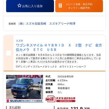
スピード見積・
来店予約
お気に入り追加
オンライン相談予約
（株）スズキ自販長崎 スズキアリーナ時津
長崎県
スズキ
ワゴンＲスマイル ＨＹＢＲＩＤ Ｘ ２型 ナビ 全方
位カメラ ＥＴＣ ＵＳＢ
ネット展示会開催！８月８日から２３日までの期間限定価格となります。当店
が自信を持って販売する車がスタッフと共にお客様のご来店をお待ちしていま
す！店舗へご来店いただける方のみ販売させて頂きます。
CVT | インディゴブルーメタリック２ ホワイト２トーンルーフ
年式
2023(令和5)年
走行距離
4.3万Km
排気量
660cc
車検
車検整備付
修復歴
なし
支払総額
131.9
車両価格