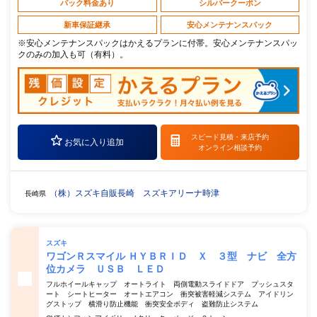
パック料金あり
シルバークーポン
新車保証継承
安心メンテナンスパック
※安心メンテナンスパックはかえるプランに付帯。安心メンテナンスパッ
クのみの加入も可（有料）。
スピード見積・
来店予約
お気に入り追加
オンライン相談予約
（株）スズキ自販長崎 スズキアリーナ時津
長崎県
スズキ
ワゴンＲスマイル ＨＹＢＲＩＤ Ｘ ３型 ナビ 全方
位カメラ ＵＳＢ ＬＥＤ
フルホイールキャップ オートライト 両側電動スライドドア プッシュスタ
ート シートヒーター オートエアコン 衝突被害軽減システム アイドリン
グストップ 横滑り防止機能 衝突安全ボディ 盗難防止システム