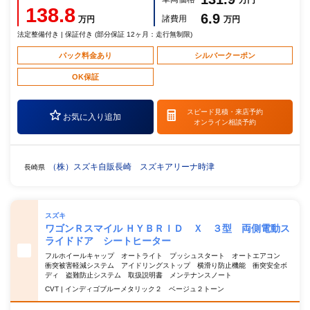
万円
138.8
6.9
諸費用
万円
万円
法定整備付き | 保証付き (部分保証 12ヶ月：走行無制限)
パック料金あり
シルバークーポン
OK保証
スピード見積・
来店予約
お気に入り追加
オンライン相談予約
（株）スズキ自販長崎 スズキアリーナ時津
長崎県
スズキ
ワゴンＲスマイル ＨＹＢＲＩＤ Ｘ ３型 両側電動ス
ライドドア シートヒーター
フルホイールキャップ オートライト プッシュスタート オートエアコン
衝突被害軽減システム アイドリングストップ 横滑り防止機能 衝突安全ボ
ディ 盗難防止システム 取扱説明書 メンテナンスノート
CVT | インディゴブルーメタリック２ ベージュ２トーン