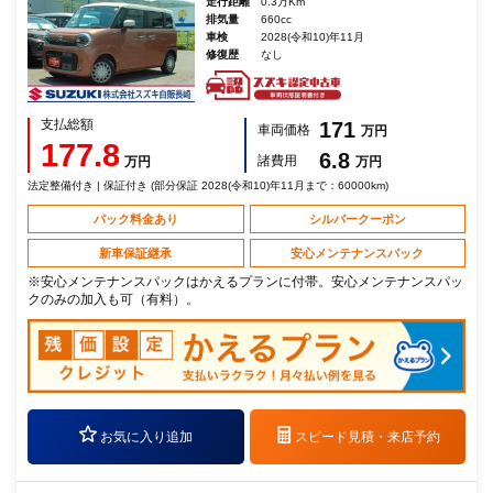
走行距離
0.3万Km
排気量
660cc
車検
2028(令和10)年11月
修復歴
なし
支払総額
171
車両価格
万円
177.8
6.8
諸費用
万円
万円
法定整備付き | 保証付き (部分保証 2028(令和10)年11月まで：60000km)
パック料金あり
シルバークーポン
新車保証継承
安心メンテナンスパック
※安心メンテナンスパックはかえるプランに付帯。安心メンテナンスパッ
クのみの加入も可（有料）。
お気に入り追加
スピード見積・
来店予約