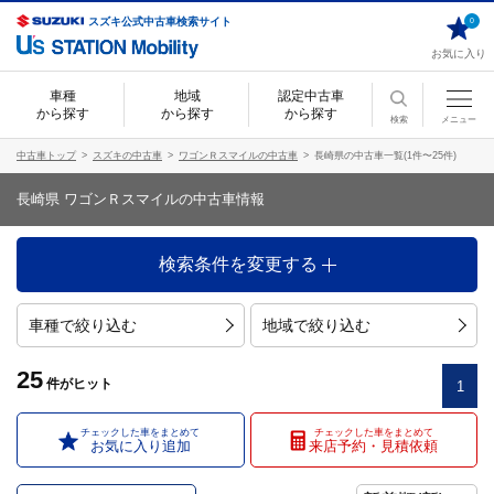
スズキ公式中古車検索サイト
0
お気に入り
車種
地域
認定中古車
から探す
から探す
から探す
検索
メニュー
中古車トップ
スズキの中古車
ワゴンＲスマイルの中古車
長崎県の中古車一覧(1件〜25件)
長崎県 ワゴンＲスマイルの中古車情報
検索条件を変更する
車種で絞り込む
地域で絞り込む
25
件
がヒット
1
チェックした車をまとめて
チェックした車をまとめて
お気に入り追加
来店予約・見積依頼