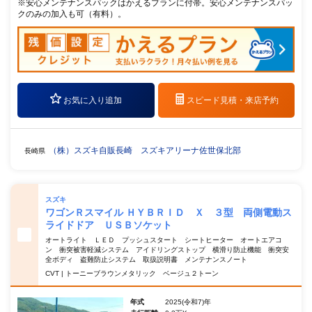
※安心メンテナンスパックはかえるプランに付帯。安心メンテナンスパッ
クのみの加入も可（有料）。
お気に入り追加
スピード見積・
来店予約
（株）スズキ自販長崎 スズキアリーナ佐世保北部
長崎県
スズキ
ワゴンＲスマイル ＨＹＢＲＩＤ Ｘ ３型 両側電動ス
ライドドア ＵＳＢソケット
オートライト ＬＥＤ プッシュスタート シートヒーター オートエアコ
ン 衝突被害軽減システム アイドリングストップ 横滑り防止機能 衝突安
全ボディ 盗難防止システム 取扱説明書 メンテナンスノート
CVT | トーニーブラウンメタリック ベージュ２トーン
年式
2025(令和7)年