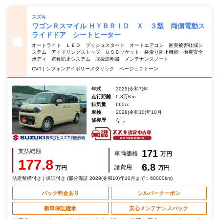
スズキ
ワゴンＲスマイル ＨＹＢＲＩＤ Ｘ ３型 両側電動ス
ライドドア シートヒーター
オートライト ＬＥＤ プッシュスタート オートエアコン 衝突被害軽減シ
ステム アイドリングストップ ＵＳＢソケット 横滑り防止機能 衝突安全
ボディ 盗難防止システム 取扱説明書 メンテナンスノート
CVT | シフォンアイボリーメタリック ベージュ２トーン
年式
2025(令和7)年
走行距離
0.3万Km
排気量
660cc
車検
2028(令和10)年10月
修復歴
なし
支払総額
171
車両価格
万円
177.8
6.8
諸費用
万円
万円
法定整備付き | 保証付き (部分保証 2028(令和10)年10月まで：60000km)
パック料金あり
シルバークーポン
新車保証継承
安心メンテナンスパック