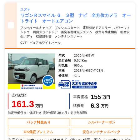
スズキ
ワゴンＲスマイル Ｇ ３型 ナビ 全方位カメラ オー
トライト オートエアコン
フルホイールキャップ プッシュスタート 電動格納ドアミラー パワーウィ
ンドウ 両側スライドドア 衝突被害軽減システム 横滑り防止機能 衝突安
全ボディ 取扱説明書 メンテナンスノート
CVT | ピュアホワイトパール
年式
2025(令和7)年
走行距離
0.6万Km
排気量
660cc
車検
2028(令和10)年03月
修復歴
なし
支払総額
155
車両価格
万円
161.3
6.3
諸費用
万円
万円
法定整備付き | 保証付き (部分保証 36ヶ月：走行無制限)
パック料金あり
シルバークーポン
OK保証プレミアム
安心メンテナンスパック
※安心メンテナンスパックはかえるプランに付帯。安心メンテナンスパッ