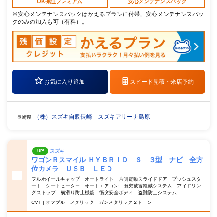
OK保証プレミアム
安心メンテナンスパック
※安心メンテナンスパックはかえるプランに付帯。安心メンテナンスパッ
クのみの加入も可（有料）。
お気に入り追加
スピード見積・
来店予約
（株）スズキ自販長崎 スズキアリーナ島原
長崎県
スズキ
UP!
ワゴンＲスマイル ＨＹＢＲＩＤ Ｓ ３型 ナビ 全方
位カメラ ＵＳＢ ＬＥＤ
フルホイールキャップ オートライト 片側電動スライドドア プッシュスタ
ート シートヒーター オートエアコン 衝突被害軽減システム アイドリン
グストップ 横滑り防止機能 衝突安全ボディ 盗難防止システム
CVT | オフブルーメタリック ガンメタリック２トーン