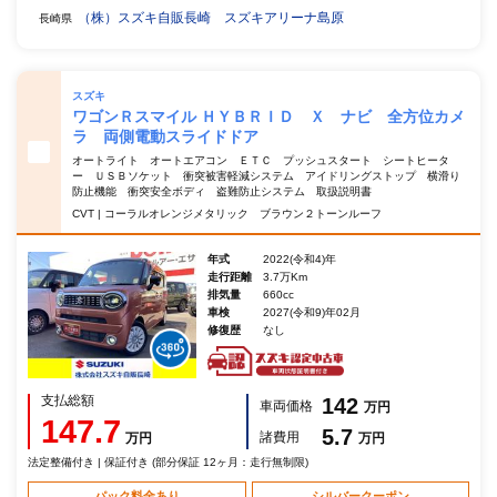
（株）スズキ自販長崎 スズキアリーナ島原
長崎県
スズキ
ワゴンＲスマイル ＨＹＢＲＩＤ Ｘ ナビ 全方位カメ
ラ 両側電動スライドドア
オートライト オートエアコン ＥＴＣ プッシュスタート シートヒータ
ー ＵＳＢソケット 衝突被害軽減システム アイドリングストップ 横滑り
防止機能 衝突安全ボディ 盗難防止システム 取扱説明書
CVT | コーラルオレンジメタリック ブラウン２トーンルーフ
年式
2022(令和4)年
走行距離
3.7万Km
排気量
660cc
車検
2027(令和9)年02月
修復歴
なし
支払総額
142
車両価格
万円
147.7
5.7
諸費用
万円
万円
法定整備付き | 保証付き (部分保証 12ヶ月：走行無制限)
パック料金あり
シルバークーポン