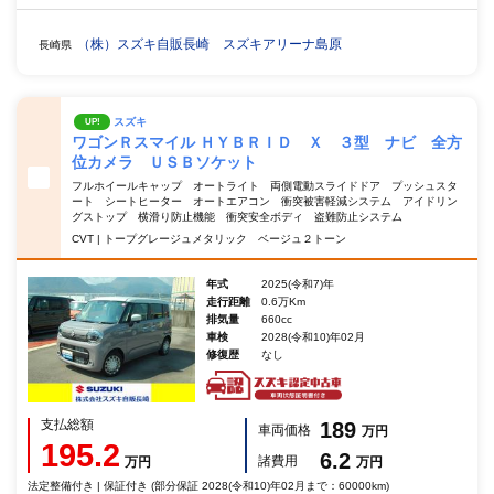
（株）スズキ自販長崎 スズキアリーナ島原
長崎県
スズキ
UP!
ワゴンＲスマイル ＨＹＢＲＩＤ Ｘ ３型 ナビ 全方
位カメラ ＵＳＢソケット
フルホイールキャップ オートライト 両側電動スライドドア プッシュスタ
ート シートヒーター オートエアコン 衝突被害軽減システム アイドリン
グストップ 横滑り防止機能 衝突安全ボディ 盗難防止システム
CVT | トープグレージュメタリック ベージュ２トーン
年式
2025(令和7)年
走行距離
0.6万Km
排気量
660cc
車検
2028(令和10)年02月
修復歴
なし
支払総額
189
車両価格
万円
195.2
6.2
諸費用
万円
万円
法定整備付き | 保証付き (部分保証 2028(令和10)年02月まで：60000km)