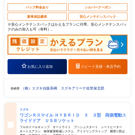
パック料金あり
シルバークーポン
新車保証継承
安心メンテナンスパック
※安心メンテナンスパックはかえるプランに付帯。安心メンテナンスパッ
クのみの加入も可（有料）。
お気に入り追加
スピード見積・
来店予約
（株）スズキ自販長崎 スズキアリーナ佐世保北部
長崎県
スズキ
ワゴンＲスマイル ＨＹＢＲＩＤ Ｘ ３型 両側電動ス
ライドドア ＵＳＢソケット
フルホイールキャップ オートライト プッシュスタート シートヒーター
オートエアコン 衝突被害軽減システム アイドリングストップ 横滑り防止