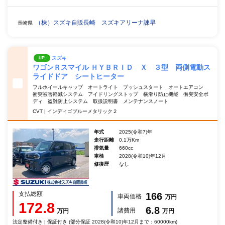
（株）スズキ自販長崎 スズキアリーナ諫早
長崎県
スズキ
UP!
ワゴンＲスマイル ＨＹＢＲＩＤ Ｘ ３型 両側電動ス
ライドドア シートヒーター
フルホイールキャップ オートライト プッシュスタート オートエアコン
衝突被害軽減システム アイドリングストップ 横滑り防止機能 衝突安全ボ
ディ 盗難防止システム 取扱説明書 メンテナンスノート
CVT | インディゴブルーメタリック２
年式
2025(令和7)年
走行距離
0.1万Km
排気量
660cc
車検
2028(令和10)年12月
修復歴
なし
支払総額
166
車両価格
万円
172.8
6.8
諸費用
万円
万円
法定整備付き | 保証付き (部分保証 2028(令和10)年12月まで：60000km)