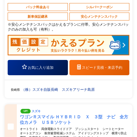
パック料金あり
シルバークーポン
新車保証継承
安心メンテナンスパック
※安心メンテナンスパックはかえるプランに付帯。安心メンテナンスパッ
クのみの加入も可（有料）。
お気に入り追加
スピード見積・
来店予約
（株）スズキ自販長崎 スズキアリーナ島原
長崎県
スズキ
UP!
ワゴンＲスマイル ＨＹＢＲＩＤ Ｘ ３型 ナビ 全方
位カメラ ＵＳＢソケット
オートライト 両側電動スライドドア プッシュスタート シートヒーター
オートエアコン 衝突被害軽減システム アイドリングストップ 横滑り防止