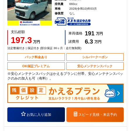
排気量
660cc
車検
2028(令和10)年03月
修復歴
なし
支払総額
191
車両価格
万円
197.3
6.3
諸費用
万円
万円
法定整備付き | 保証付き (部分保証 36ヶ月：走行無制限)
パック料金あり
シルバークーポン
OK保証プレミアム
安心メンテナンスパック
※安心メンテナンスパックはかえるプランに付帯。安心メンテナンスパッ
クのみの加入も可（有料）。
お気に入り追加
スピード見積・
来店予約