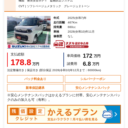
機能 衝突安全ボディ 盗難防止システム
CVT | ソフトベージュメタリック グレージュ２トーン
年式
2025(令和7)年
走行距離
467Km
排気量
660cc
車検
2028(令和10)年11月
修復歴
なし
支払総額
172
車両価格
万円
178.8
6.8
諸費用
万円
万円
法定整備付き | 保証付き (部分保証 2028(令和10)年12月まで：60000km)
パック料金あり
シルバークーポン
新車保証継承
安心メンテナンスパック
※安心メンテナンスパックはかえるプランに付帯。安心メンテナンスパッ
クのみの加入も可（有料）。