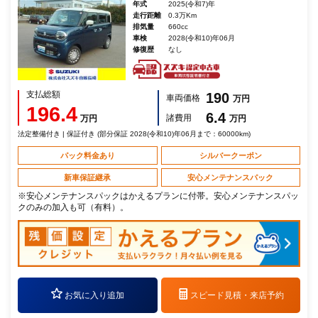
年式
2025(令和7)年
走行距離
0.3万Km
排気量
660cc
車検
2028(令和10)年06月
修復歴
なし
支払総額
190
車両価格
万円
196.4
6.4
諸費用
万円
万円
法定整備付き | 保証付き (部分保証 2028(令和10)年06月まで：60000km)
パック料金あり
シルバークーポン
新車保証継承
安心メンテナンスパック
※安心メンテナンスパックはかえるプランに付帯。安心メンテナンスパッ
クのみの加入も可（有料）。
お気に入り追加
スピード見積・
来店予約