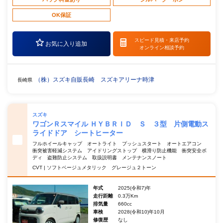
OK保証
スピード見積・
来店予約
お気に入り追加
オンライン相談予約
（株）スズキ自販長崎 スズキアリーナ時津
長崎県
スズキ
ワゴンＲスマイル ＨＹＢＲＩＤ Ｓ ３型 片側電動ス
ライドドア シートヒーター
フルホイールキャップ オートライト プッシュスタート オートエアコン
衝突被害軽減システム アイドリングストップ 横滑り防止機能 衝突安全ボ
ディ 盗難防止システム 取扱説明書 メンテナンスノート
CVT | ソフトベージュメタリック グレージュ２トーン
年式
2025(令和7)年
走行距離
0.3万Km
排気量
660cc
車検
2028(令和10)年10月
修復歴
なし