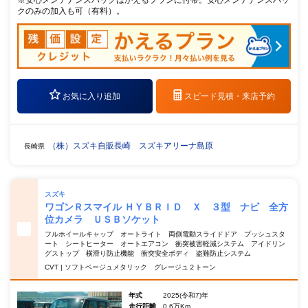
クのみの加入も可（有料）。
お気に入り追加
スピード見積・
来店予約
（株）スズキ自販長崎 スズキアリーナ島原
長崎県
スズキ
ワゴンＲスマイル ＨＹＢＲＩＤ Ｘ ３型 ナビ 全方
位カメラ ＵＳＢソケット
フルホイールキャップ オートライト 両側電動スライドドア プッシュスタ
ート シートヒーター オートエアコン 衝突被害軽減システム アイドリン
グストップ 横滑り防止機能 衝突安全ボディ 盗難防止システム
CVT | ソフトベージュメタリック グレージュ２トーン
年式
2025(令和7)年
走行距離
0.6万Km