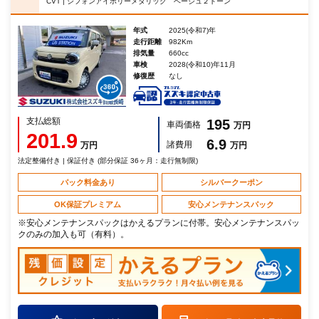
CVT | シフォンアイボリーメタリック ベージュ２トーン
年式
2025(令和7)年
走行距離
982Km
排気量
660cc
車検
2028(令和10)年11月
修復歴
なし
支払総額
195
車両価格
万円
201.9
6.9
諸費用
万円
万円
法定整備付き | 保証付き (部分保証 36ヶ月：走行無制限)
パック料金あり
シルバークーポン
OK保証プレミアム
安心メンテナンスパック
※安心メンテナンスパックはかえるプランに付帯。安心メンテナンスパッ
クのみの加入も可（有料）。