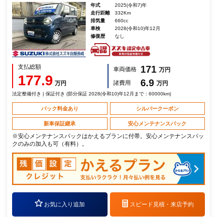
年式
2025(令和7)年
走行距離
332Km
排気量
660cc
車検
2028(令和10)年12月
修復歴
なし
支払総額
171
車両価格
万円
177.9
6.9
諸費用
万円
万円
法定整備付き | 保証付き (部分保証 2028(令和10)年12月まで：60000km)
パック料金あり
シルバークーポン
新車保証継承
安心メンテナンスパック
※安心メンテナンスパックはかえるプランに付帯。安心メンテナンスパッ
クのみの加入も可（有料）。
お気に入り追加
スピード見積・
来店予約