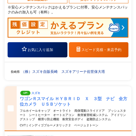
※安心メンテナンスパックはかえるプランに付帯。安心メンテナンスパッ
クのみの加入も可（有料）。
お気に入り追加
スピード見積・
来店予約
（株）スズキ自販長崎 スズキアリーナ佐世保大塔
長崎県
スズキ
UP!
ワゴンＲスマイル ＨＹＢＲＩＤ Ｘ ３型 ナビ 全方
位カメラ ＵＳＢソケット
フルホイールキャップ オートライト 両側電動スライドドア プッシュスタ
ート シートヒーター オートエアコン 衝突被害軽減システム アイドリン
グストップ 横滑り防止機能 衝突安全ボディ 盗難防止システム
CVT | インディゴブルーメタリック２ ベージュ２トーン