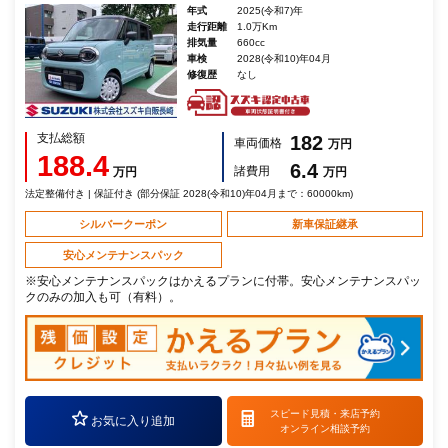
年式
2025(令和7)年
走行距離
1.0万Km
排気量
660cc
車検
2028(令和10)年04月
修復歴
なし
支払総額
182
車両価格
万円
188.4
6.4
諸費用
万円
万円
法定整備付き | 保証付き (部分保証 2028(令和10)年04月まで：60000km)
シルバークーポン
新車保証継承
安心メンテナンスパック
※安心メンテナンスパックはかえるプランに付帯。安心メンテナンスパッ
クのみの加入も可（有料）。
スピード見積・
来店予約
お気に入り追加
オンライン相談予約