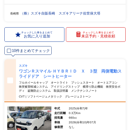
（株）スズキ自販長崎 スズキアリーナ佐世保大塔
長崎県
チェックした車をまとめて
チェックした車をまとめて
お気に入り追加
来店予約・見積依頼
10件まとめてチェック
スズキ
ワゴンＲスマイル ＨＹＢＲＩＤ Ｘ ３型 両側電動ス
ライドドア シートヒーター
フルホイールキャップ オートライト プッシュスタート オートエアコン
衝突被害軽減システム アイドリングストップ 横滑り防止機能 衝突安全ボ
ディ 盗難防止システム 取扱説明書 メンテナンスノート
CVT | ソフトベージュメタリック グレージュ２トーン
年式
2025(令和7)年
走行距離
0.3万Km
排気量
660cc
車検
2028(令和10)年07月
修復歴
なし