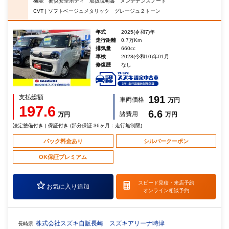
機能 衝突安全ボディ 取扱説明書 メンテナンスノート
CVT | ソフトベージュメタリック グレージュ２トーン
年式
2025(令和7)年
走行距離
0.7万Km
排気量
660cc
車検
2028(令和10)年01月
修復歴
なし
支払総額
191
車両価格
万円
197.6
6.6
諸費用
万円
万円
法定整備付き | 保証付き (部分保証 36ヶ月：走行無制限)
パック料金あり
シルバークーポン
OK保証プレミアム
スピード見積・
来店予約
お気に入り追加
オンライン相談予約
株式会社スズキ自販長崎 スズキアリーナ時津
長崎県