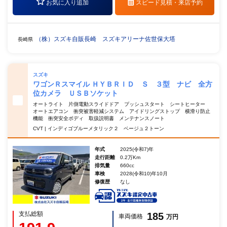
お気に入り追加
スピード見積・
来店予約
（株）スズキ自販長崎 スズキアリーナ佐世保大塔
長崎県
スズキ
ワゴンＲスマイル ＨＹＢＲＩＤ Ｓ ３型 ナビ 全方
位カメラ ＵＳＢソケット
オートライト 片側電動スライドドア プッシュスタート シートヒーター
オートエアコン 衝突被害軽減システム アイドリングストップ 横滑り防止
機能 衝突安全ボディ 取扱説明書 メンテナンスノート
CVT | インディゴブルーメタリック２ ベージュ２トーン
年式
2025(令和7)年
走行距離
0.2万Km
排気量
660cc
車検
2028(令和10)年10月
修復歴
なし
支払総額
185
車両価格
万円