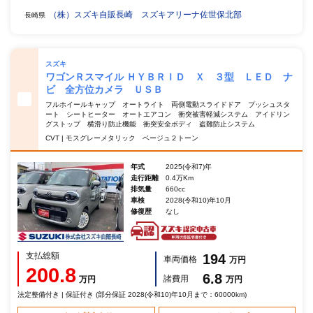
（株）スズキ自販長崎 スズキアリーナ佐世保北部
長崎県
スズキ
ワゴンＲスマイル ＨＹＢＲＩＤ Ｘ ３型 ＬＥＤ ナ
ビ 全方位カメラ ＵＳＢ
フルホイールキャップ オートライト 両側電動スライドドア プッシュスタ
ート シートヒーター オートエアコン 衝突被害軽減システム アイドリン
グストップ 横滑り防止機能 衝突安全ボディ 盗難防止システム
CVT | モスグレーメタリック ベージュ２トーン
年式
2025(令和7)年
走行距離
0.4万Km
排気量
660cc
車検
2028(令和10)年10月
修復歴
なし
支払総額
194
車両価格
万円
200.8
6.8
諸費用
万円
万円
法定整備付き | 保証付き (部分保証 2028(令和10)年10月まで：60000km)