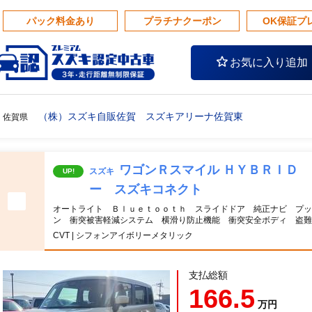
パック料金あり
プラチナクーポン
OK保証プ
お気に入り追加
（株）スズキ自販佐賀 スズキアリーナ佐賀東
佐賀県
ワゴンＲスマイル ＨＹＢＲＩＤ
スズキ
UP!
ー スズキコネクト
オートライト Ｂｌｕｅｔｏｏｔｈ スライドドア 純正ナビ プッ
ン 衝突被害軽減システム 横滑り防止機能 衝突安全ボディ 盗難
CVT | シフォンアイボリーメタリック
支払総額
166.5
万円