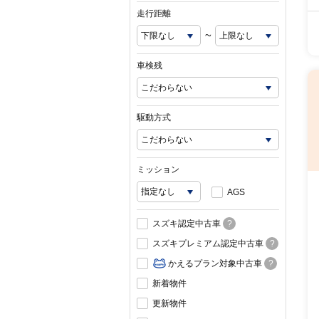
走行距離
~
車検残
駆動方式
ミッション
AGS
スズキ認定中古車
?
スズキプレミアム認定中古車
?
かえるプラン対象中古車
?
新着物件
更新物件