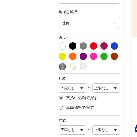
地域を選択
佐賀
カラー
価格
~
支払い総額で探す
車両価格で探す
年式
~