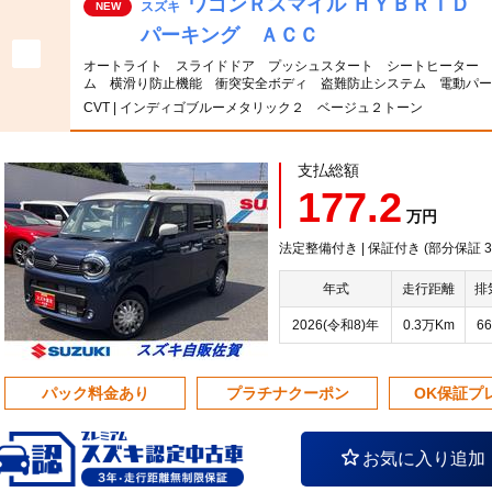
ワゴンＲスマイル ＨＹＢＲＩＤ
スズキ
NEW
パーキング ＡＣＣ
オートライト スライドドア プッシュスタート シートヒーター 
ム 横滑り防止機能 衝突安全ボディ 盗難防止システム 電動パ
CVT | インディゴブルーメタリック２ ベージュ２トーン
支払総額
177.2
万円
法定整備付き | 保証付き (部分保証
年式
走行距離
排
2026(令和8)年
0.3万Km
66
パック料金あり
プラチナクーポン
OK保証プ
お気に入り追加