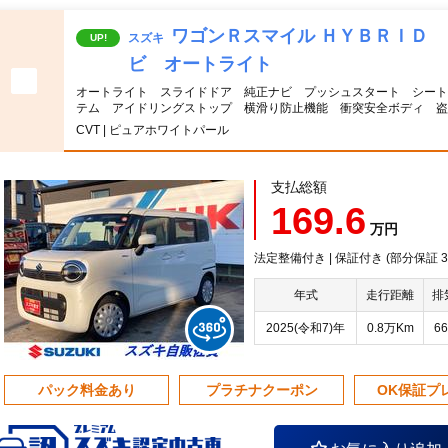
ワゴンＲスマイル ＨＹＢＲＩＤ
スズキ
UP!
ビ オートライト
オートライト スライドドア 純正ナビ プッシュスタート シート
テム アイドリングストップ 横滑り防止機能 衝突安全ボディ 盗
CVT | ピュアホワイトパール
支払総額
169.6
万円
法定整備付き | 保証付き (部分保証
年式
走行距離
排
2025(令和7)年
0.8万Km
66
パック料金あり
プラチナクーポン
OK保証プ