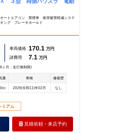
 Ｘ ３型 両側パワスラ 電動
オートエアコン 禁煙車 衝突被害軽減システ
ーキング ブレーキホールド
170.1
車両価格
万円
7.1
諸費用
万円
 36ヶ月：走行無制限)
気量
車検
修復歴
0cc
2029(令和11)年02月
なし
レミアム
見積依頼・
来店予約