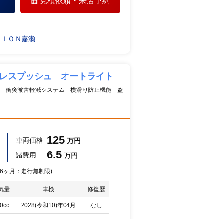
見積依頼・
来店予約
ＴＩＯＮ嘉瀬
ーレスプッシュ オートライト
 衝突被害軽減システム 横滑り防止機能 盗
125
車両価格
万円
6.5
諸費用
万円
 36ヶ月：走行無制限)
気量
車検
修復歴
0cc
2028(令和10)年04月
なし