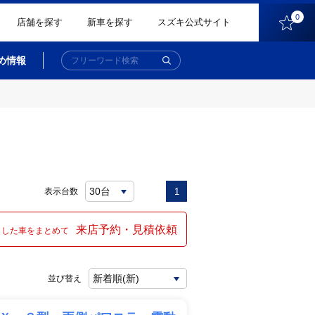
0
店舗を探す
新車を探す
スズキ公式サイト
め情報
表示台数
1
来店予約・見積依頼
クした車をまとめて
並び替え