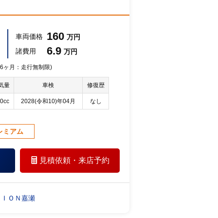
160
車両価格
万円
6.9
諸費用
万円
 36ヶ月：走行無制限)
気量
車検
修復歴
0cc
2028(令和10)年04月
なし
レミアム
見積依頼・
来店予約
ＴＩＯＮ嘉瀬