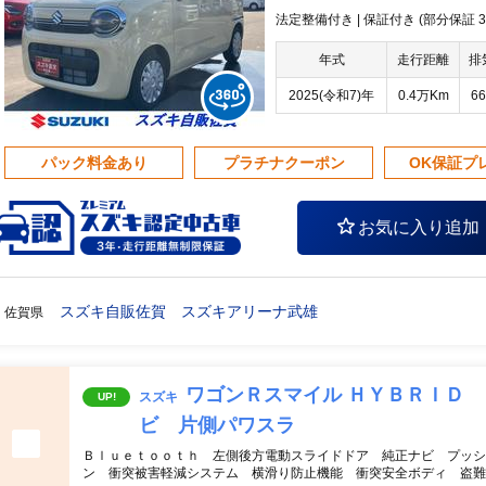
法定整備付き | 保証付き (部分保証
年式
走行距離
排
2025(令和7)年
0.4万Km
66
パック料金あり
プラチナクーポン
OK保証プ
お気に入り追加
スズキ自販佐賀 スズキアリーナ武雄
佐賀県
ワゴンＲスマイル ＨＹＢＲＩＤ
スズキ
UP!
ビ 片側パワスラ
Ｂｌｕｅｔｏｏｔｈ 左側後方電動スライドドア 純正ナビ プッ
ン 衝突被害軽減システム 横滑り防止機能 衝突安全ボディ 盗難