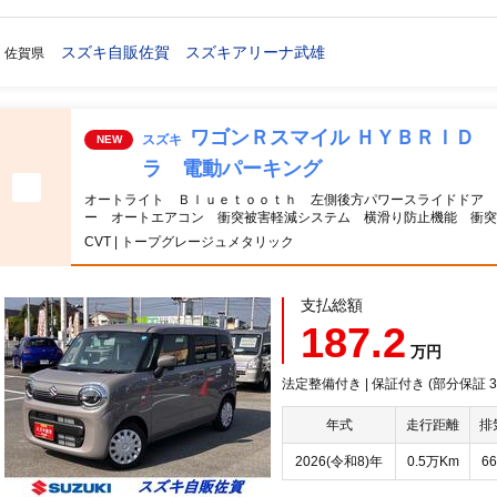
スズキ自販佐賀 スズキアリーナ武雄
佐賀県
ワゴンＲスマイル ＨＹＢＲＩＤ
スズキ
NEW
ラ 電動パーキング
オートライト Ｂｌｕｅｔｏｏｔｈ 左側後方パワースライドドア
ー オートエアコン 衝突被害軽減システム 横滑り防止機能 衝突
CVT | トープグレージュメタリック
支払総額
187.2
万円
法定整備付き | 保証付き (部分保証
年式
走行距離
排
2026(令和8)年
0.5万Km
66