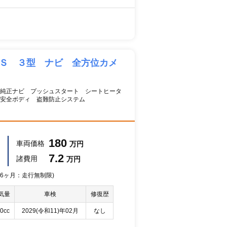
 Ｓ ３型 ナビ 全方位カメ
 純正ナビ プッシュスタート シートヒータ
安全ボディ 盗難防止システム
180
車両価格
万円
7.2
諸費用
万円
 36ヶ月：走行無制限)
気量
車検
修復歴
0cc
2029(令和11)年02月
なし