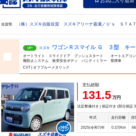
お気に入り追加
（株）スズキ自販佐賀 スズキアリーナ嘉瀬／Ｕ’ｓ ＳＴＡ
佐賀県
ワゴンＲスマイル Ｇ ３型 キ
スズキ
UP!
オートライト スライドドア プッシュスタート オートエアコン
難防止システム 衝突安全ボディ バニティミラー 禁煙車
CVT | オフブルーメタリック
支払総額
131.5
万円
法定整備付き | 保証付き (部分保証
年式
走行距離
排
2025(令和7)年
0.3万Km
66