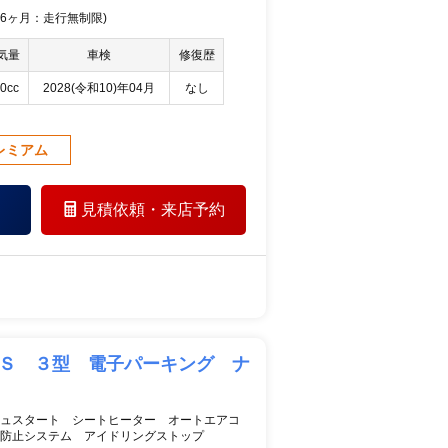
 36ヶ月：走行無制限)
気量
車検
修復歴
0cc
2028(令和10)年04月
なし
レミアム
見積依頼・
来店予約
 Ｓ ３型 電子パーキング ナ
シュスタート シートヒーター オートエアコ
防止システム アイドリングストップ