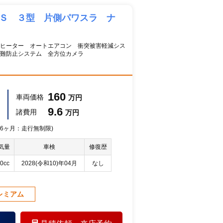
 Ｓ ３型 片側パワスラ ナ
ヒーター オートエアコン 衝突被害軽減シス
難防止システム 全方位カメラ
160
車両価格
万円
9.6
諸費用
万円
 36ヶ月：走行無制限)
気量
車検
修復歴
0cc
2028(令和10)年04月
なし
レミアム