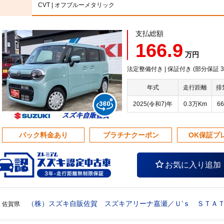
CVT | オフブルーメタリック
支払総額
166.9
万円
法定整備付き | 保証付き (部分保証
年式
走行距離
排
2025(令和7)年
0.3万Km
66
パック料金あり
プラチナクーポン
OK保証プ
お気に入り追加
（株）スズキ自販佐賀 スズキアリーナ嘉瀬／Ｕ’ｓ ＳＴＡ
佐賀県