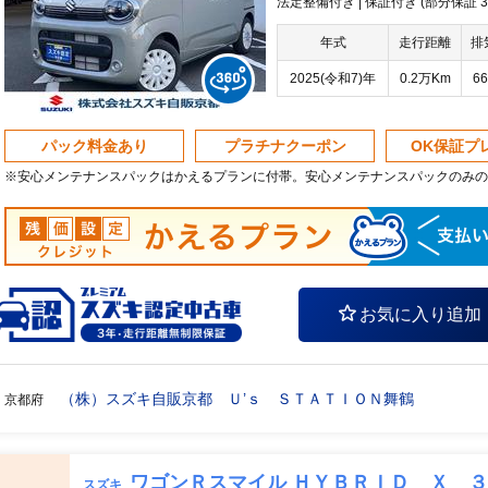
法定整備付き | 保証付き (部分保証
年式
走行距離
排
2025(令和7)年
0.2万Km
66
パック料金あり
プラチナクーポン
OK保証プ
※安心メンテナンスパックはかえるプランに付帯。安心メンテナンスパックのみの
お気に入り追加
（株）スズキ自販京都 Ｕ’ｓ ＳＴＡＴＩＯＮ舞鶴
京都府
ワゴンＲスマイル ＨＹＢＲＩＤ Ｘ 
スズキ