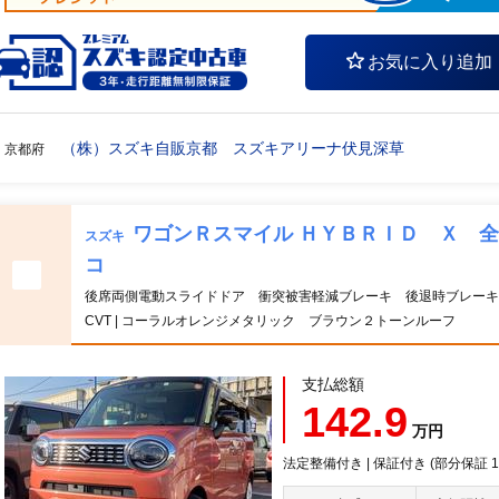
お気に入り追加
（株）スズキ自販京都 スズキアリーナ伏見深草
京都府
ワゴンＲスマイル ＨＹＢＲＩＤ Ｘ 
スズキ
コ
後席両側電動スライドドア 衝突被害軽減ブレーキ 後退時ブレー
CVT | コーラルオレンジメタリック ブラウン２トーンルーフ
支払総額
142.9
万円
法定整備付き | 保証付き (部分保証