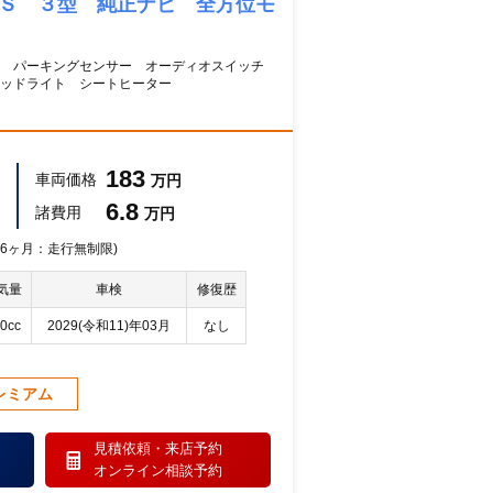
 Ｓ ３型 純正ナビ 全方位モ
能 パーキングセンサー オーディオスイッチ
ッドライト シートヒーター
183
車両価格
万円
6.8
諸費用
万円
 36ヶ月：走行無制限)
気量
車検
修復歴
0cc
2029(令和11)年03月
なし
レミアム
見積依頼・
来店予約
オンライン相談予約