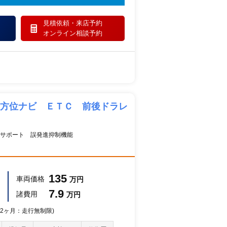
見積依頼・
来店予約
オンライン相談予約
全方位ナビ ＥＴＣ 前後ドラレ
キサポート 誤発進抑制機能
135
車両価格
万円
7.9
諸費用
万円
 12ヶ月：走行無制限)