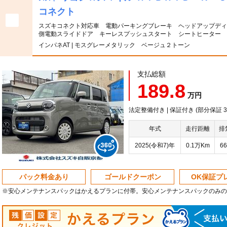
コネクト
スズキコネクト対応車 電動パーキングブレーキ ヘッドアップディ
側電動スライドドア キーレスプッシュスタート シートヒーター
インパネAT | モスグレーメタリック ベージュ２トーン
支払総額
189.8
万円
法定整備付き | 保証付き (部分保証
年式
走行距離
排
2025(令和7)年
0.1万Km
66
パック料金あり
ゴールドクーポン
OK保証プ
※安心メンテナンスパックはかえるプランに付帯。安心メンテナンスパックのみの