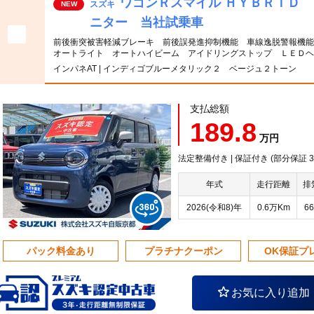
ワゴンＲスマイル ＨＹＢＲＩＤ
スズキ
NEW
ニター 当社試乗車
前後衝突被害軽減ブレーキ 前後誤発進抑制機能 車線逸脱警報機
オートライト オートハイビーム アイドリングストップ ＬＥＤヘ
インパネAT | インディゴブルーメタリック２ ベージュ２トーン
支払総額
189.8
万円
法定整備付き | 保証付き (部分保証
年式
走行距離
排
2026(令和8)年
0.6万Km
66
パック料金あり
プラチナクーポン
OK保証プ
お気に入り追加