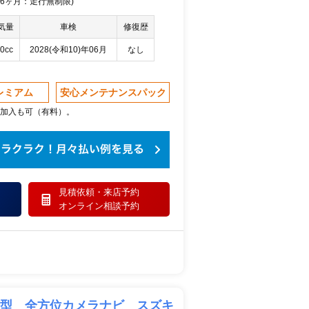
 36ヶ月：走行無制限)
気量
車検
修復歴
0cc
2028(令和10)年06月
なし
レミアム
安心メンテナンスパック
加入も可（有料）。
見積依頼・
来店予約
オンライン相談予約
３型 全方位カメラナビ スズキ