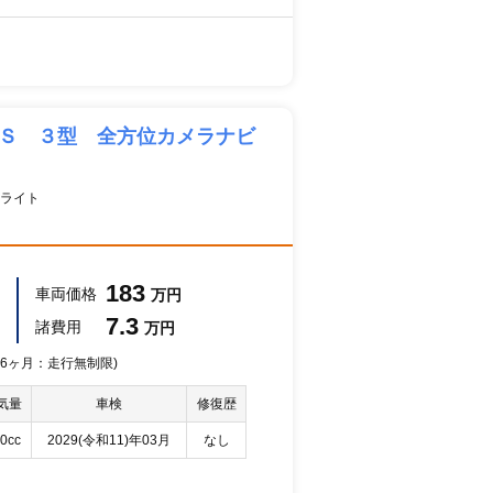
 Ｓ ３型 全方位カメラナビ
ライト
183
車両価格
万円
7.3
諸費用
万円
 36ヶ月：走行無制限)
気量
車検
修復歴
0cc
2029(令和11)年03月
なし