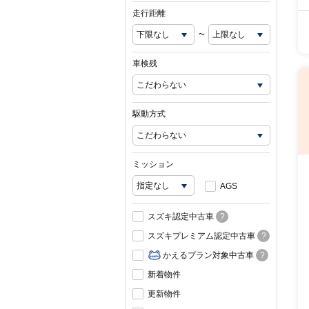
走行距離
~
車検残
駆動方式
ミッション
AGS
スズキ認定中古車
?
スズキプレミアム認定中古車
?
かえるプラン対象中古車
?
新着物件
更新物件