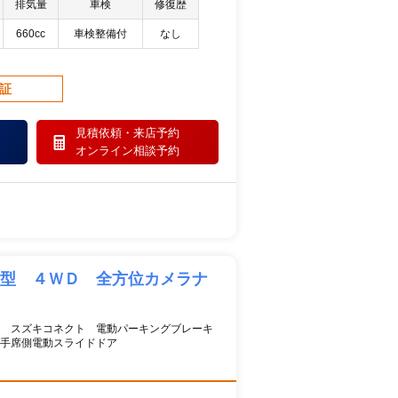
排気量
車検
修復歴
660cc
車検整備付
なし
保証
見積依頼・
来店予約
オンライン相談予約
３型 ４ＷＤ 全方位カメラナ
ビ スズキコネクト 電動パーキングブレーキ
手席側電動スライドドア