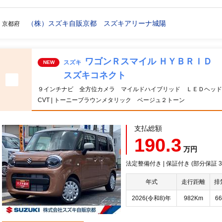
（株）スズキ自販京都 スズキアリーナ城陽
京都府
ワゴンＲスマイル ＨＹＢＲＩＤ
スズキ
NEW
スズキコネクト
９インチナビ 全方位カメラ マイルドハイブリッド ＬＥＤヘッド
CVT | トーニーブラウンメタリック ベージュ２トーン
支払総額
190.3
万円
法定整備付き | 保証付き (部分保証
年式
走行距離
排
2026(令和8)年
982Km
66