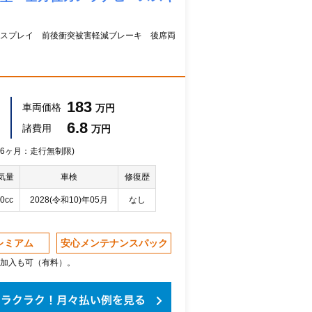
スプレイ 前後衝突被害軽減ブレーキ 後席両
183
車両価格
万円
6.8
諸費用
万円
 36ヶ月：走行無制限)
気量
車検
修復歴
0cc
2028(令和10)年05月
なし
レミアム
安心メンテナンスパック
加入も可（有料）。