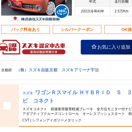
年式
走行距離
2022(令和4)年
2.5万Km
パック料金あり
シルバークーポン
OK
お気に入り追加
（株）スズキ自販京都 スズキアリーナ宇治
京都府
ワゴンＲスマイル ＨＹＢＲＩＤ Ｓ 
スズキ
ビ コネクト
スズキコネクト 前後衝突被害軽減ブレーキ 全方位モニター付ナ
アダプティブクルーズコントロール キーレスプッシュスタート 助
CVT | シフォンアイボリーメタリック