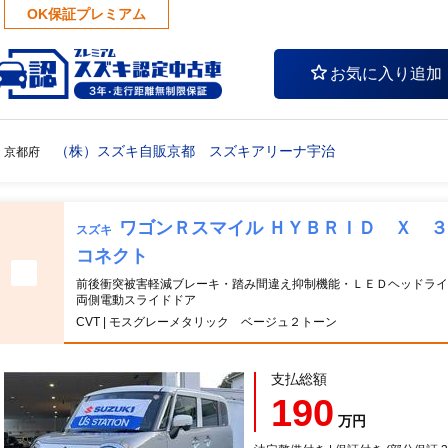
OK保証プレミアム
お気に入り追加
（株）スズキ自販京都 スズキアリーナ宇治
京都府
ワゴンＲスマイル ＨＹＢＲＩＤ Ｘ 
スズキ
コネクト
前後衝突被害軽減ブレーキ・踏み間違え抑制機能・ＬＥＤヘッドライ
両側電動スライドドア
CVT | モスグレーメタリック ベージュ２トーン
支払総額
190
万円