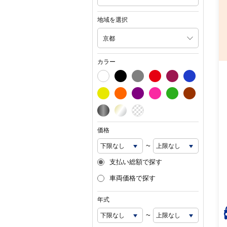
地域を選択
京都
カラー
価格
~
支払い総額で探す
車両価格で探す
年式
~