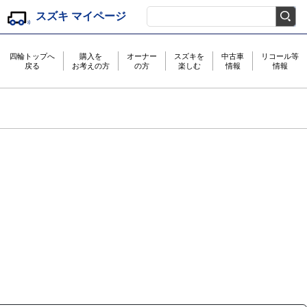
スズキ マイページ
検索キーワード入力
四輪トップへ
購入を
オーナー
スズキを
中古車
リコール等
戻る
お考えの方
の方
楽しむ
情報
情報