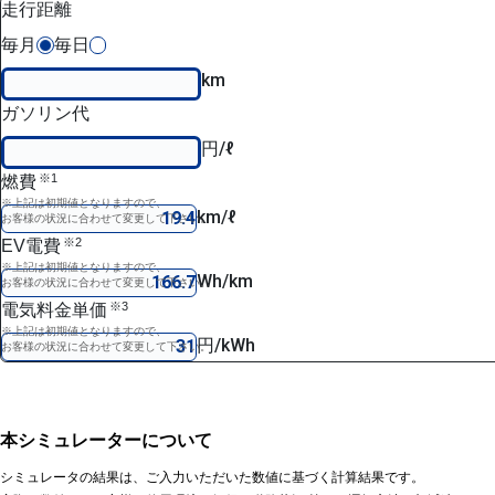
走行距離
毎月
毎日
km
ガソリン代
円/ℓ
※1
燃費
※上記は初期値となりますので、
km/ℓ
お客様の状況に合わせて変更して下さい。
※2
EV電費
※上記は初期値となりますので、
Wh/km
お客様の状況に合わせて変更して下さい。
※3
電気料金単価
※上記は初期値となりますので、
円/kWh
お客様の状況に合わせて変更して下さい。
本シミュレーターについて
シミュレータの結果は、ご入力いただいた数値に基づく計算結果です。