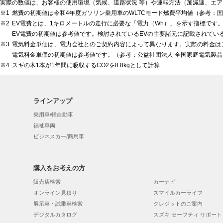
実際の数値は、お客様の使用環境（気候、道路状況 等）や運転方法（加減速、エア
燃費の初期値は令和4年度ガソリン乗用車のWLTCモード燃費平均値（参考：国
EV電費とは、1キロメートルの走行に必要な「電力（Wh）」を示す指標です
EV電費の初期値は参考値です。検討されているEVの主要諸元に記載されてい
電気料金単価は、電力会社とのご契約内容によって異なります。実際の料金は
電気料金単価の初期値は参考値です。（参考：公益社団法人 全国家庭電気製
スギの木1本が1年間に吸収するCO2を8.8kgとして計算
ラインアップ
乗用車/軽自動車
福祉車両
ビジネスカー/商用車
購入をお考えの方
販売店検索
カーナビ
オンライン見積り
スマイルカーライフ
展示車・試乗車検索
クレジットのご案内
デジタルカタログ
スズキ セーフティ サポート