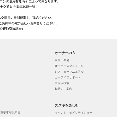
コンの使用有無 等）によって異なります。
土交通省 自動車燃費一覧）
。
る交流電力量消費率をご確認ください。
ご契約中の電力会社へお問合せください。
品公正取引協議会）
オーナーの方
車検・整備
オーナーズマニュアル
レスキューマニュアル
カーライフサポート
販売店検索
転居のご案内
スズキを楽しむ
 重要事項説明書
イベント・モビリティショー