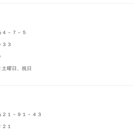
条４－７－５
９３３
０
２土曜日、祝日
条２１－９１－４３
２２１