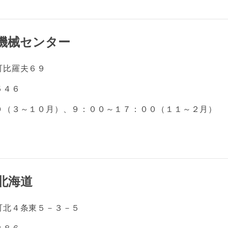
機械センター
町比羅夫６９
５４６
０（３～１０月）、９：００～１７：００（１１～２月）
北海道
町北４条東５－３－５