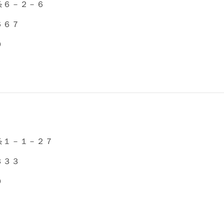
条６－２－６
６６７
０
条１－１－２７
３３３
０