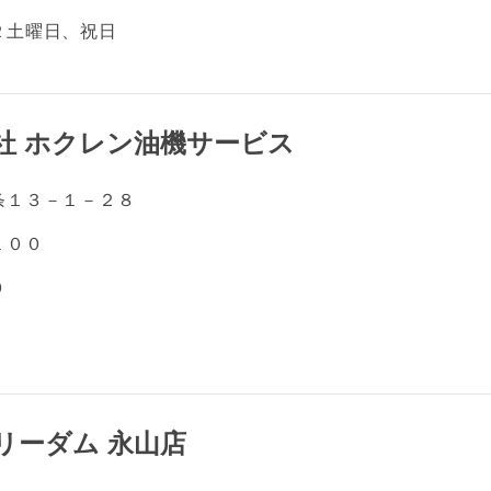
２土曜日、祝日
社 ホクレン油機サービス
条１３－１－２８
１００
０
リーダム 永山店