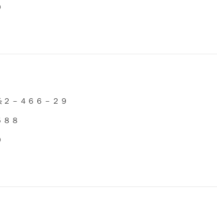
０
条２－４６６－２９
５８８
０