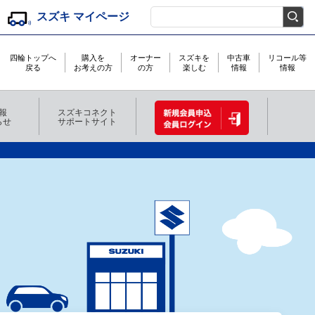
スズキ マイページ
検索キーワード入力
四輪トップへ
購入を
オーナー
スズキを
中古車
リコール等
戻る
お考えの方
の方
楽しむ
情報
情報
報
スズキコネクト
らせ
サポートサイト