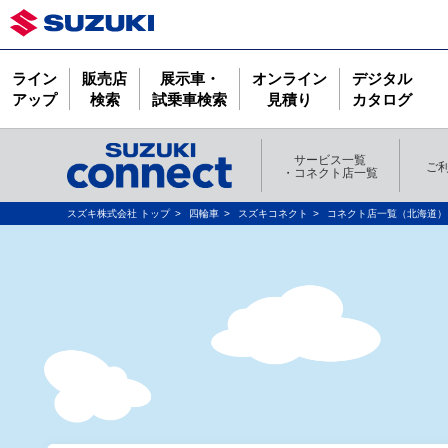
ライン
販売店
展示車・
オンライン
デジタル
アップ
検索
試乗車検索
見積り
カタログ
サービス一覧
ご
・コネクト店一覧
スズキ株式会社 トップ
四輪車
スズキコネクト
コネクト店一覧（北海道）