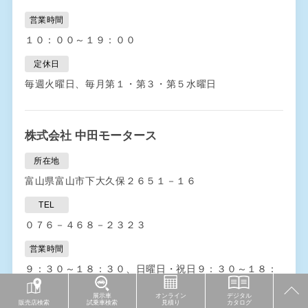
営業時間
１０：００～１９：００
定休日
毎週火曜日、毎月第１・第３・第５水曜日
株式会社 中田モータース
所在地
富山県富山市下大久保２６５１－１６
TEL
０７６－４６８－２３２３
営業時間
９：３０～１８：３０、日曜日・祝日９：３０～１８：
００
展示車
オンライン
デジタル
販売店検索
試乗車検索
見積り
カタログ
定休日