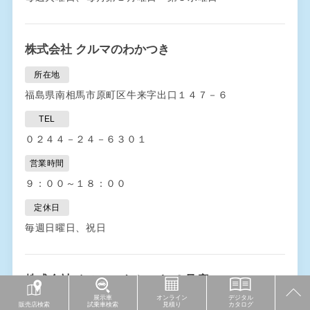
株式会社 クルマのわかつき
所在地
福島県南相馬市原町区牛来字出口１４７－６
TEL
０２４４－２４－６３０１
営業時間
９：００～１８：００
定休日
毎週日曜日、祝日
株式会社 クルマのわかつき ６号店
展示車
オンライン
デジタル
所在地
販売店検索
試乗車検索
見積り
カタログ