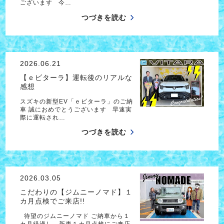
ございます 今…
つづきを読む
2026.06.21
【ｅビターラ】運転後のリアルな
感想
スズキの新型EV「ｅビターラ」のご納
車 誠におめでとうございます 早速実
際に運転され…
つづきを読む
2026.03.05
こだわりの【ジムニーノマド】１
カ月点検でご来店!!
待望のジムニーノマド ご納車から１
カ月経過し、新車１カ月点検にご来店