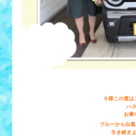
Ｓ様この度は
ハ
お乗
ブルーから白黒
引き続き