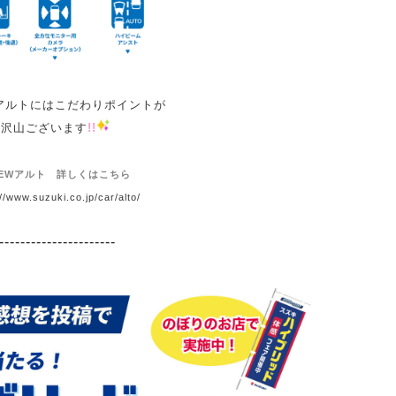
アルトにはこだわりポイントが
沢山ございます
!!
EWアルト 詳しくはこちら
//www.suzuki.co.jp/car/alto/
----------------------