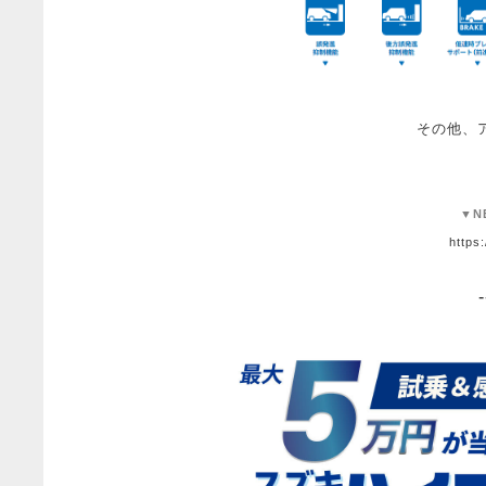
その他、
▼N
https:
-