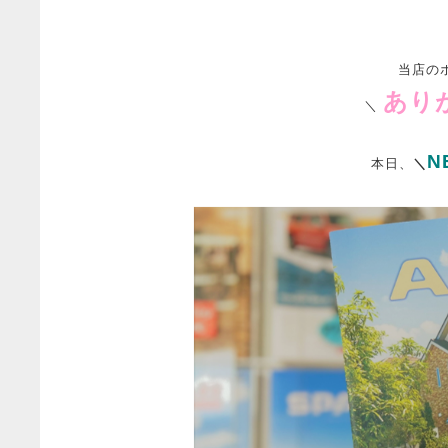
当店の
あり
＼
N
本日、
＼