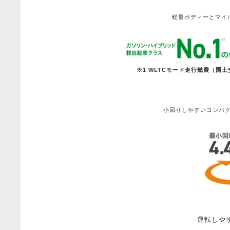
軽量ボディーとマイ
※1 WLTCモード走行燃費（国
小回りしやすいコンパ
運転しや