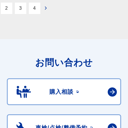
2
3
4
お問い合わせ
購入相談
車検/点検/
整備予約