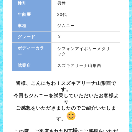
性別
男性
年齢層
20代
車種
ジムニー
グレード
ＸＬ
ボディーカラ
シフォンアイボリーメタリ
ック
ー
試乗店
スズキアリーナ山形西
皆様、こんにちわ！スズキアリーナ山形西で
す。
今回もジムニーを試乗していただいたお客様よ
り
ご感想をいただきましたので
ご紹介いたしま
す。
NT様
この度、ご来店された
にご感想をいただ