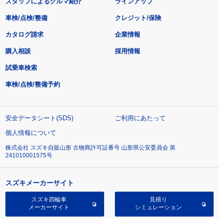
スタッフによるクルマ紹介
ラインアップ
車検/点検/整備
クレジット/保険
カタログ請求
企業情報
購入相談
採用情報
試乗車検索
車検/点検/整備予約
安全データシート(SDS)
ご利用にあたって
個人情報について
株式会社 スズキ自販山形 古物商許可証番号 山形県公安委員会 第
241010001575号
スズキメーカーサイト
スズキ四輪車
見積り
メーカーサイト
シミュレーション