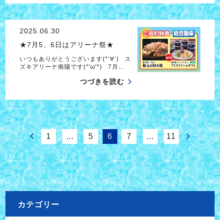
2025.06.30
★7月5、6日はアリーナ祭★
いつもありがとうございます(*‘∀‘) ス
ズキアリーナ南陽です(*'ω'*) 7月…
つづきを読む
1
…
5
6
7
…
11
カテゴリー