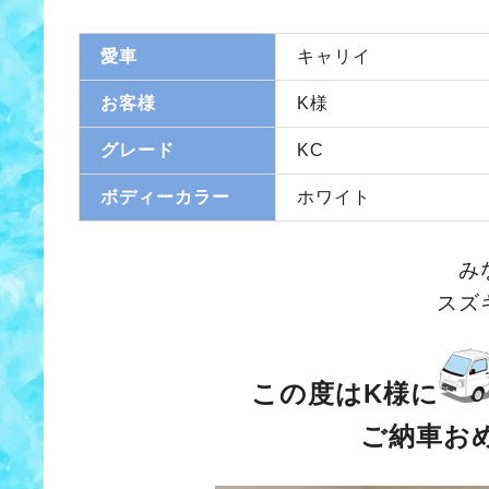
愛車
キャリイ
お客様
K様
グレード
KC
ボディーカラー
ホワイト
み
スズ
この度はK様に
ご納車お