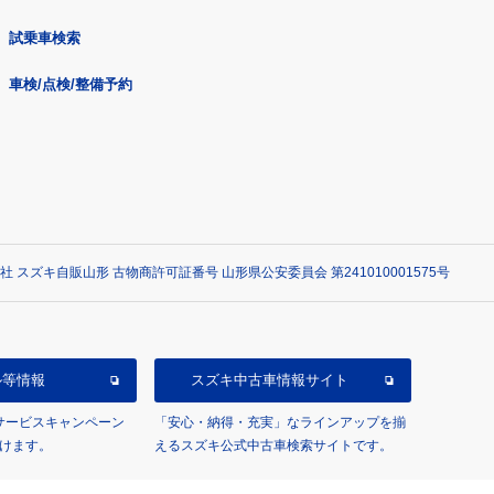
試乗車検索
車検/点検/整備予約
社 スズキ自販山形 古物商許可証番号 山形県公安委員会 第241010001575号
ル等情報
スズキ中古車情報サイト
/サービスキャンペーン
「安心・納得・充実」なラインアップを揃
けます。
えるスズキ公式中古車検索サイトです。