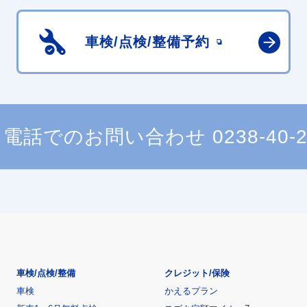
車検/点検/
整備予約
電話でのお問い合わせ
0238-40-
車検/点検/整備
クレジット/保険
車検
かえるプラン