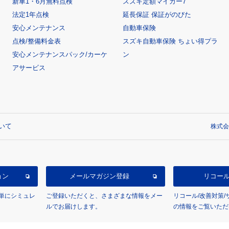
新車1・6月無料点検
スズキ定額マイカー7
法定1年点検
延長保証 保証がのびた
安心メンテナンス
自動車保険
点検/整備料金表
スズキ自動車保険 ちょい得プラ
安心メンテナンスパック/カーケ
ン
アサービス
いて
株式会
ョン
メールマガジン登録
リコー
単にシミュレ
ご登録いただくと、さまざまな情報をメー
リコール/改善対策
ルでお届けします。
の情報をご覧いただ