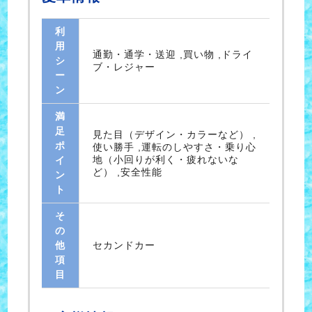
利
用
通勤・通学・送迎 ,買い物 ,ドライ
シ
ブ・レジャー
ー
ン
満
足
見た目（デザイン・カラーなど） ,
ポ
使い勝手 ,運転のしやすさ・乗り心
地（小回りが利く・疲れないな
イ
ど） ,安全性能
ン
ト
そ
の
他
セカンドカー
項
目